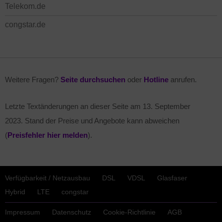
Telekom.de
congstar.de
Weitere Fragen?
Seite durchsuchen
oder
Hotline
anrufen.
Letzte Textänderungen an dieser Seite am
13. September
2023
. Stand der Preise und Angebote kann abweichen
(
Preisfehler hier melden
).
Verfügbarkeit / Netzausbau
DSL
VDSL
Glasfaser
Hybrid
LTE
congstar
Impressum
Datenschutz
Cookie-Richtlinie
AGB