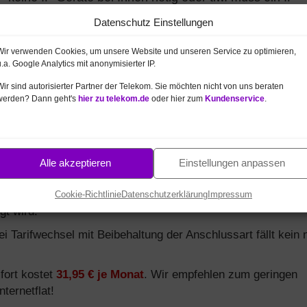
rhanden). Ein Universal-Anschluss (ISDN) wird hingegen
Datenschutz Einstellungen
Wir verwenden Cookies, um unsere Website und unseren Service zu optimieren,
sten 19 Cent je Minute.
u.a. Google Analytics mit anonymisierter IP.
inute (abhängig vom Land).
Wir sind autorisierter Partner der Telekom. Sie möchten nicht von uns beraten
werden? Dann geht's
hier zu telekom.de
oder hier zum
Kundenservice
.
estnetz zu Mobil oder Country Flat.
om
MagentaZuhause
Tarif – z.B. für monatliche nur 3 € Aufp
(Doppelflat).
Alle akzeptieren
Einstellungen anpassen
ause Tarife als
MagentaTV
.
rist nur 1 Monat, danach automatiche Verlängerung von Te
Cookie-Richtlinie
Datenschutzerklärung
Impressum
gt wird.
 Tarifwechsel mit Beibehaltung der Anschlussart fällt kein 
fort kostet
31,95 € je Monat
. Wir empfehlen zum geringen
nternetflat!