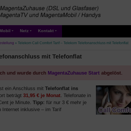
Mobil
Netz
Kontakt
estellung
»
Telekom Call Comfort Tarif – Telekom Telefonanschluss mit Telefonflat
efonanschluss mit Telefonflat
tlich und wurde durch
MagentaZuhause Start
abgelöst.
ist ein Anschluss mit
Telefonflat ins
ort beträgt
31,95 € je Monat
. Telefonate in
Cent je Minute.
Tipp:
für nur 3 € mehr je
Internet inklusive – im Tarif