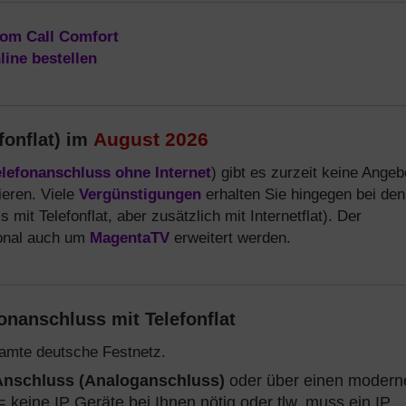
kom Call Comfort
line bestellen
August 2026
fonflat) im
elefonanschluss ohne Internet
) gibt es zurzeit keine Angeb
ieren. Viele
Vergünstigungen
erhalten Sie hingegen bei den
 mit Telefonflat, aber zusätzlich mit Internetflat). Der
onal auch um
MagentaTV
erweitert werden.
onanschluss mit Telefonflat
amte deutsche Festnetz.
Anschluss (Analoganschluss)
oder über einen modern
 = keine IP Geräte bei Ihnen nötig oder tlw. muss ein IP