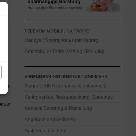
TELEKOM MOBILFUNK TARIFE
Handys / Smartphones mit Vertrag
Smartphone Tarife (Vertrag / Prepaid)
reis
VERFÜGBARKEIT, KONTAKT UND MEHR
MagentaEINS (Zuhause & unterwegs)
lekom
Verfügbarkeit, Netzabdeckung, Speedtest
neuer
Kontakt: Beratung & Bestellung
Angebote und Aktionen
Seite durchsuchen