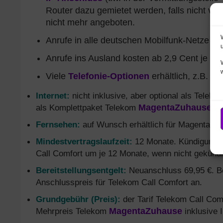
Router dazu gemietet werden, falls nicht vo
nicht mehr angeboten.
Anrufe in alle deutschen Mobilfunk-Netze ko
Anrufe ins Ausland kosten ab 2,9 Cent je M
Viele
Telefonie-Optionen
erhältlich, z.B. F
Internet:
nicht inklusive, aber optional als Telek
als Komplettpaket Telekom
MagentaZuhause S
Fernsehen:
auf Wunsch erhältlich für MagentaZuh
Mindestvertragslaufzeit:
12 Monate. Kündigungsf
Call Comfort um je 12 Monate, wenn nicht gekündi
Bereitstellungsentgelt:
Neuanschluss 69,95 €. Bei
Anschlusspreis für Telekom Call Comfort an.
Grundgebühr (Preis):
der Tarif Telekom Call Com
Mehrpreis Telekom
MagentaZuhause
inklusive I