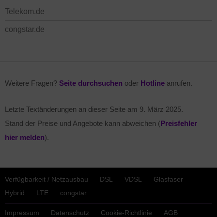
Telekom.de
congstar.de
Weitere Fragen?
Seite durchsuchen
oder
Hotline
anrufen.
Letzte Textänderungen an dieser Seite am
9. März 2025
.
Stand der Preise und Angebote kann abweichen (
Preisfehler
hier melden
).
Verfügbarkeit / Netzausbau
DSL
VDSL
Glasfaser
Hybrid
LTE
congstar
Impressum
Datenschutz
Cookie-Richtlinie
AGB