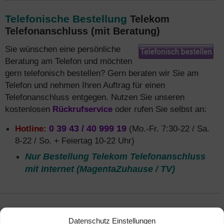
Telefonische Bestellung
Telekom
Telefonanschluss (mit Beratung)
Sie wünschen eine persönliche
Beratung am Telefon und möchten
gern telefonisch bestellen? Gern beraten wir Sie am
Telefon und nehmen Ihren Auftrag für einen
Telefonanschluss entgegen. Nutzen Sie unseren
kostenlosen
Rückrufservice
oder rufen Sie selbst an:
Hotline:
0 39 43 / 40 999 19
(Mo.-Fr. 7:30-22 / Sa.
8-22 / So. + Feiertag 10-22 Uhr)
Nur Bestellung Telekom Telefonanschluss
mit Internet (MagentaZuhause / TV)
Datenschutz Einstellungen