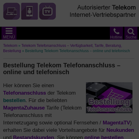
MENÜ
Hotline
Suche
Telekom
»
Telekom Telefonanschluss – Verfügbarkeit, Tarife, Beratung,
Bestellung
»
Bestellung Telekom Telefonanschluss – online und telefonisch
Bestellung Telekom Telefonanschluss –
online und telefonisch
Hier können Sie einen
Telefonanschluss
der Telekom
bestellen
. Für die beliebten
MagentaZuhause
Tarife (Telekom
Telefonanschluss mit
Internetzugang sowie optional Fernsehen /
MagentaTV
)
erhalten Sie dabei viele Vorteilsangebote für
Neukunden
und
Bestandskunden
. Sie können
online bestellen