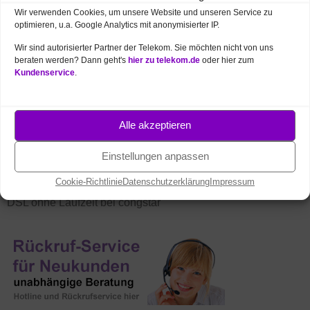
Wir verwenden Cookies, um unsere Website und unseren Service zu
optimieren, u.a. Google Analytics mit anonymisierter IP.
Wir sind autorisierter Partner der Telekom. Sie möchten nicht von uns
beraten werden? Dann geht's
hier zu telekom.de
oder hier zum
Kundenservice
.
NEUE PRODUKTE UND AKTIONEN
Telekom Angebote des Monats
Alle akzeptieren
MagentaTV – beste Unterhaltung
Einstellungen anpassen
FritzBox ab 1 € – 7690, 7530, 5690, 5530
Cookie-Richtlinie
Datenschutzerklärung
Impressum
DSL ohne Laufzeit bei congstar