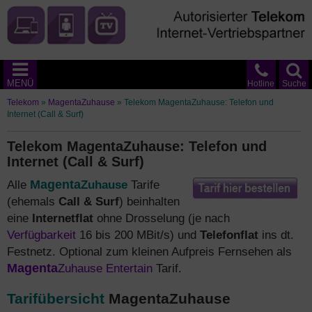
MENÜ
Hotline
Suche
Telekom
»
MagentaZuhause
»
Telekom MagentaZuhause: Telefon und
Internet (Call & Surf)
Telekom MagentaZuhause: Telefon und
Internet (Call & Surf)
Alle
Magenta
Zuhause
Tarife
(ehemals
Call & Surf
) beinhalten
eine
Internetflat
ohne Drosselung (je nach
Verfügbarkeit
16 bis 200 MBit/s) und
Telefonflat
ins dt.
Festnetz. Optional zum kleinen Aufpreis Fernsehen als
Magenta
Zuhause Entertain
Tarif.
Tarifübersicht
MagentaZuhause