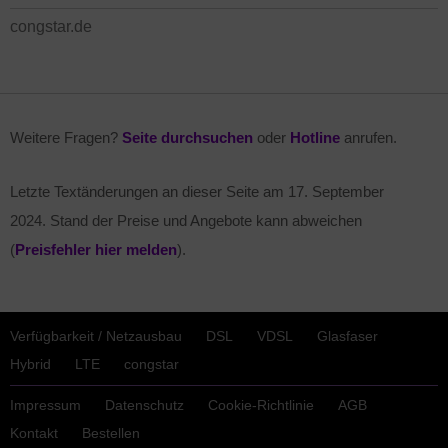
congstar.de
Weitere Fragen?
Seite durchsuchen
oder
Hotline
anrufen.
Letzte Textänderungen an dieser Seite am
17. September
2024
. Stand der Preise und Angebote kann abweichen
(
Preisfehler hier melden
).
Verfügbarkeit / Netzausbau
DSL
VDSL
Glasfaser
Hybrid
LTE
congstar
Impressum
Datenschutz
Cookie-Richtlinie
AGB
Kontakt
Bestellen