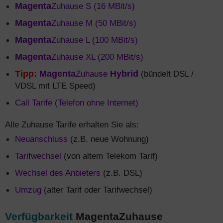
Magenta
Zuhause S (16 MBit/s)
Magenta
Zuhause M (50 MBit/s)
Magenta
Zuhause L (100 MBit/s)
Magenta
Zuhause XL (200 MBit/s)
Tipp:
Magenta
Zuhause
Hybrid
(bündelt DSL /
VDSL mit LTE Speed)
Call Tarife (Telefon ohne Internet)
Alle Zuhause Tarife erhalten Sie als:
Neuanschluss
(z.B. neue Wohnung)
Tarifwechsel
(von altem Telekom Tarif)
Wechsel des Anbieters
(z.B. DSL)
Umzug
(alter Tarif oder Tarifwechsel)
Verfügbarkeit
MagentaZuhause