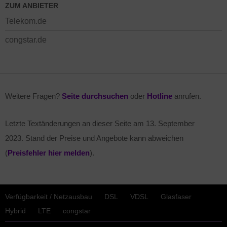
ZUM ANBIETER
Telekom.de
congstar.de
Weitere Fragen?
Seite durchsuchen
oder
Hotline
anrufen.
Letzte Textänderungen an dieser Seite am
13. September
2023
. Stand der Preise und Angebote kann abweichen
(
Preisfehler hier melden
).
Verfügbarkeit / Netzausbau
DSL
VDSL
Glasfaser
Hybrid
LTE
congstar