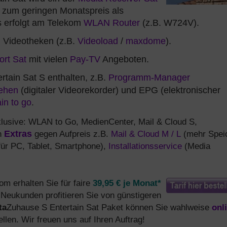
e zum geringen Monatspreis als
s erfolgt am Telekom
WLAN Router
(z.B. W724V).
 Videotheken (z.B.
Videoload
/
maxdome
).
rt Sat
mit vielen
Pay-TV
Angeboten.
tain Sat S enthalten, z.B.
Programm-Manager
sehen
(digitaler Videorekorder) und EPG (elektronischer
in to go
.
klusive: WLAN to Go, MedienCenter, Mail & Cloud S,
h
Extras
gegen Aufpreis z.B.
Mail & Cloud M / L
(mehr Spei
ür PC, Tablet, Smartphone),
Installationsservice
(Media
om erhalten Sie für faire
39,95 € je Monat*
 Neukunden profitieren Sie von günstigeren
ta
Zuhause S Entertain Sat Paket können Sie wahlweise
onl
llen. Wir freuen uns auf Ihren Auftrag!