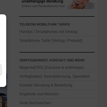
TELEKOM MOBILFUNK TARIFE
Handys / Smartphones mit Vertrag
ine
Smartphone Tarife (Vertrag / Prepaid)
all
VERFÜGBARKEIT, KONTAKT UND MEHR
et
MagentaEINS (Zuhause & unterwegs)
Verfügbarkeit, Netzabdeckung, Speedtest
Kontakt: Beratung & Bestellung
Angebote und Aktionen
Seite durchsuchen