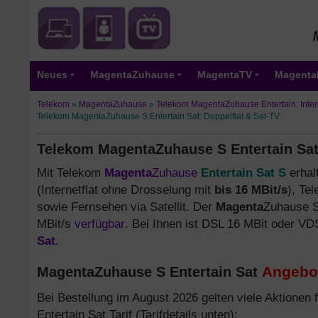
Neues
MagentaZuhause
MagentaTV
Magenta
Telekom
»
MagentaZuhause
»
Telekom MagentaZuhause Entertain: Inter
Telekom MagentaZuhause S Entertain Sat: Doppelflat & Sat-TV
Telekom MagentaZuhause S Entertain Sat:
Mit Telekom
Magenta
Zuhause
Entertain Sat S
erhal
(Internetflat ohne Drosselung mit
bis 16 MBit/s
), Tel
sowie Fernsehen via Satellit. Der
Magenta
Zuhause 
MBit/s
verfügbar
. Bei Ihnen ist DSL 16 MBit oder VD
Sat
.
Angebot
MagentaZuhause S Entertain Sat
Bei Bestellung im August 2026 gelten viele Aktionen
Entertain Sat Tarif (Tarifdetails unten):