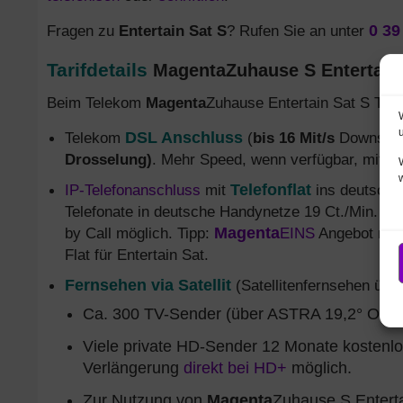
Fragen zu
Entertain Sat S
? Rufen Sie an unter
0 39
Tarifdetails
MagentaZuhause S Entertain S
Beim Telekom
Magenta
Zuhause Entertain Sat S Tari
Telekom
DSL Anschluss
(
bis 16 Mit/s
Downstrea
Drosselung)
. Mehr Speed, wenn verfügbar, mit
En
IP-Telefonanschluss
mit
Telefonflat
ins deutsche
Telefonate in deutsche Handynetze 19 Ct./Min. Mi
by Call möglich. Tipp:
Magenta
EINS
Angebot nut
Flat für Entertain Sat.
Fernsehen via Satellit
(Satellitenfernsehen über
Ca. 300 TV-Sender (über ASTRA 19,2° Ost),
Viele private HD-Sender 12 Monate kostenlo
Verlängerung
direkt bei HD+
möglich.
Zur Nutzung von
Magenta
Zuhause S Enterta