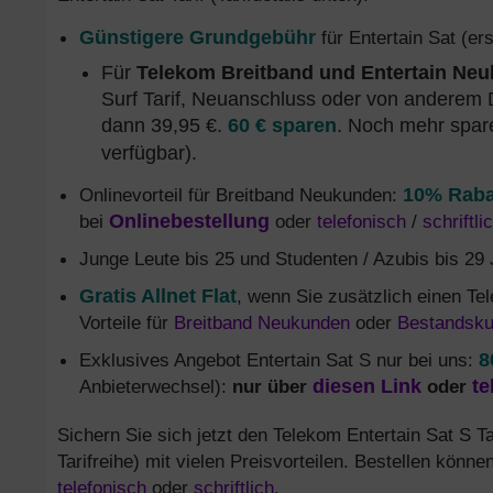
Günstigere Grundgebühr
für Entertain Sat (er
Für
Telekom Breitband und Entertain Ne
Surf Tarif, Neuanschluss oder von anderem 
dann 39,95 €.
60 € sparen
. Noch mehr spar
verfügbar).
Onlinevorteil für Breitband Neukunden:
10% Raba
bei
Onlinebestellung
oder
telefonisch
/
schriftli
Junge Leute bis 25 und Studenten / Azubis bis 29
Gratis Allnet Flat
, wenn Sie zusätzlich einen T
Vorteile für
Breitband Neukunden
oder
Bestandsk
Exklusives Angebot Entertain Sat S nur bei uns:
8
Anbieterwechsel):
nur über
diesen Link
oder
te
Sichern Sie sich jetzt den Telekom Entertain Sat S T
Tarifreihe) mit vielen Preisvorteilen. Bestellen könn
telefonisch
oder
schriftlich
.