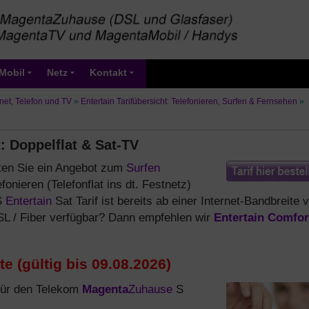
Mobil
Netz
Kontakt
net, Telefon und TV
»
Entertain Tarifübersicht: Telefonieren, Surfen & Fernsehen
»
 Doppelflat & Sat-TV
ten Sie ein Angebot zum
Surfen
efonieren (Telefonflat ins dt. Festnetz)
S
Entertain
Sat Tarif ist bereits ab einer Internet-Bandbreite 
SL / Fiber verfügbar? Dann empfehlen wir
Entertain Comfor
e (gültig bis 09.08.2026)
 für den Telekom
Magenta
Zuhause
S