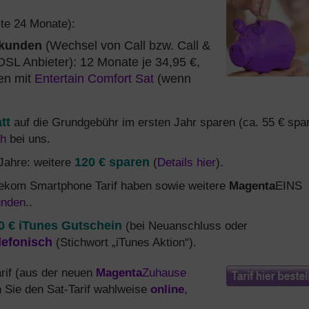
ste 24 Monate):
ukunden
(Wechsel von Call bzw. Call &
DSL Anbieter): 12 Monate je 34,95 €,
en mit
Entertain Comfort Sat
(wenn
tt
auf die Grundgebühr im ersten Jahr sparen (ca. 55 € spa
ch
bei uns.
 Jahre: weitere
120 € sparen
(
Details hier
).
elekom Smartphone Tarif haben sowie weitere
Magenta
EINS
unden
..
0 € iTunes Gutschein
(bei Neuanschluss oder
lefonisch
(Stichwort „iTunes Aktion“).
arif (aus der neuen
Magenta
Zuhause
en Sie den Sat-Tarif wahlweise
online
,