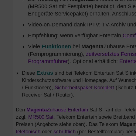
(MR500 Sat mit Festplatte) benötigt, den Si
Endgeräte Servicepaket) erhalten. Anschlus
Video-on-Demand dank IPTV: TV-Archiv und
Empfehlung: wenn verfügbar Entertain
Comfo
Viele
Funktionen
bei
Magenta
Zuhause Enter
(Fernprogrammierung),
zeitversetztes Fern
Programmführer
). Optional erhältlich:
Enterta
Diese
Extras
sind bei Telekom Entertain Sat S in
Kinderschutzsoftware und Homepage. Auf Wunsc
/ Funktionen),
Sicherheitspaket Komplett
(Schutz f
Receiver Sat / Router).
Den
Magenta
Zuhause Entertain
Sat S Tarif der Telek
zzgl.
MR500 Sat
. Telekom Entertain sowie Breitband
Preisen (Angebote siehe oben). Das Telekom
Magen
telefonisch
oder
schriftlich
(per Bestellformular) beste