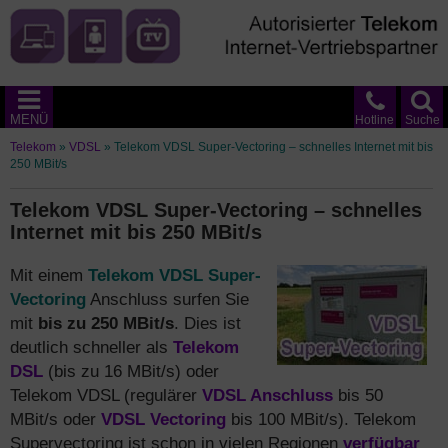
MENÜ
Hotline
Suche
Telekom
»
VDSL
»
Telekom VDSL Super-Vectoring – schnelles Internet mit bis
250 MBit/s
Telekom VDSL Super-Vectoring – schnelles
Internet mit bis 250 MBit/s
Mit einem
Telekom VDSL Super-
Vectoring
Anschluss surfen Sie
mit
bis zu 250 MBit/s
. Dies ist
deutlich schneller als
Telekom
DSL
(bis zu 16 MBit/s) oder
Telekom VDSL (regulärer
VDSL Anschluss
bis 50
MBit/s oder
VDSL Vectoring
bis 100 MBit/s). Telekom
Supervectoring ist schon in vielen Regionen
verfügbar