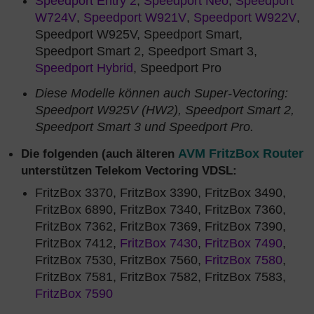
Speedport Entry 2
,
Speedport Neo
,
Speedport
W724V
,
Speedport W921V
,
Speedport W922V
,
Speedport W925V, Speedport Smart,
Speedport Smart 2, Speedport Smart 3,
Speedport Hybrid
, Speedport Pro
Diese Modelle können auch Super-Vectoring:
Speedport W925V (HW2), Speedport Smart 2,
Speedport Smart 3 und Speedport Pro.
Die folgenden (auch älteren
AVM FritzBox Router
unterstützen Telekom Vectoring VDSL:
FritzBox 3370, FritzBox 3390, FritzBox 3490,
FritzBox 6890, FritzBox 7340, FritzBox 7360,
FritzBox 7362, FritzBox 7369, FritzBox 7390,
FritzBox 7412,
FritzBox 7430
,
FritzBox 7490
,
FritzBox 7530, FritzBox 7560,
FritzBox 7580
,
FritzBox 7581, FritzBox 7582, FritzBox 7583,
FritzBox 7590