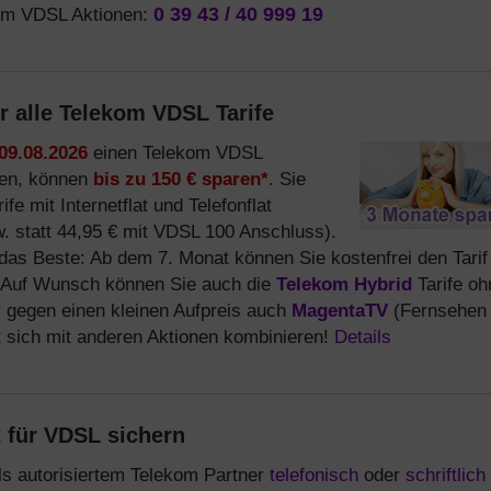
om VDSL Aktionen:
0 39 43 / 40 999 19
r alle Telekom VDSL Tarife
09.08.2026
einen Telekom VDSL
len, können
bis zu 150 € sparen*
. Sie
e mit Internetflat und Telefonflat
zw. statt 44,95 € mit VDSL 100 Anschluss).
das Beste: Ab dem 7. Monat können Sie kostenfrei den Tarif
 Auf Wunsch können Sie auch die
Telekom Hybrid
Tarife oh
r gegen einen kleinen Aufpreis auch
MagentaTV
(Fernsehen 
 sich mit anderen Aktionen kombinieren!
Details
t für VDSL sichern
ls autorisiertem Telekom Partner
telefonisch
oder
schriftlich