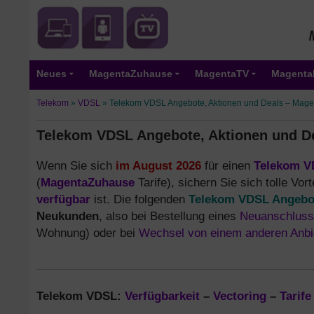
Neues
MagentaZuhause
MagentaTV
Magenta
Telekom
»
VDSL
»
Telekom VDSL Angebote, Aktionen und Deals – Mage
Telekom VDSL Angebote, Aktionen und D
Wenn Sie sich
im August 2026
für einen
Telekom 
(
MagentaZuhause
Tarife), sichern Sie sich tolle Vor
verfügbar
ist. Die folgenden
Telekom VDSL Angebo
Neukunden
, also bei Bestellung eines
Neuanschlus
Wohnung) oder bei
Wechsel von einem anderen Anbi
Telekom VDSL:
Verfügbarkeit
–
Vectoring
–
Tarife