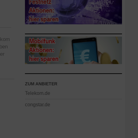
lekom
aben
er
ZUM ANBIETER
Telekom.de
congstar.de