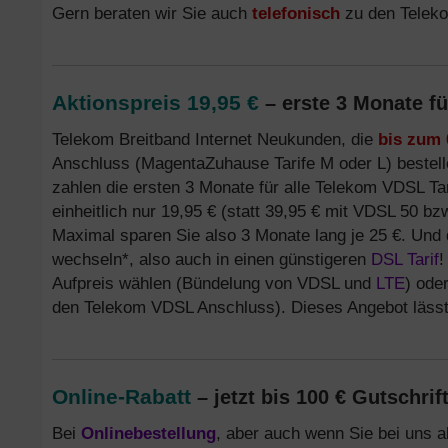
Gern beraten wir Sie auch
telefonisch
zu den Telek
Aktionspreis 19,95 €
– erste 3 Monate fü
Telekom Breitband Internet Neukunden, die
bis zum 
Anschluss (MagentaZuhause Tarife M oder L) bestel
zahlen die ersten 3 Monate für alle Telekom VDSL Tarif
einheitlich nur 19,95 € (statt 39,95 € mit VDSL 50 b
Maximal sparen Sie also 3 Monate lang je 25 €. Und 
wechseln*, also auch in einen günstigeren
DSL Tarif
!
Aufpreis wählen (Bündelung von VDSL und
LTE
) ode
den Telekom VDSL Anschluss). Dieses Angebot lässt
Online-Rabatt
– jetzt bis 100 € Gutschrif
Bei
Onlinebestellung
, aber auch wenn Sie bei uns a