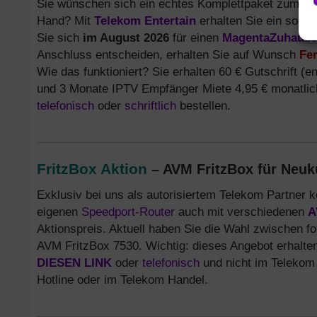
Sie wünschen sich ein echtes Komplettpaket zum Sur
Hand? Mit
Telekom Entertain
erhalten Sie ein solc
Sie sich
im August 2026
für einen
MagentaZuhause 
Anschluss entscheiden, erhalten Sie auf Wunsch
Fe
Wie das funktioniert? Sie erhalten 60 € Gutschrift (en
und 3 Monate IPTV Empfänger Miete 4,95 € monatli
telefonisch
oder
schriftlich
bestellen.
FritzBox Aktion
– AVM FritzBox für Neuk
Exklusiv bei uns als autorisiertem Telekom Partner
eigenen
Speedport-Router
auch mit verschiedenen
A
Aktionspreis. Aktuell haben Sie die Wahl zwischen 
AVM FritzBox 7530. Wichtig: dieses Angebot erhalten
DIESEN LINK
oder
telefonisch
und nicht im Telekom
Hotline oder im Telekom Handel.