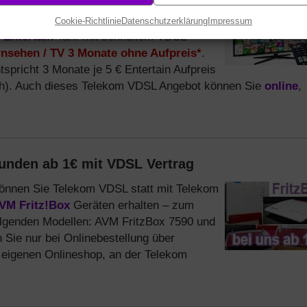
fen, Telefonieren und Fernsehen aus einer
hes 3play Paket zum günstigen Preis. Wenn
Cookie-Richtlinie
Datenschutzerklärung
Impressum
Entertain
Tarif mit schnellem VDSL
rnsehen / TV 3 Monate ohne Aufpreis*
.
tspricht 3 Monate je 5 € Entertain Aufpreis
ch). Auch dieses Telekom VDSL Angebot können Sie
online
,
unden ab 1€ mit VDSL Vertrag
 können Sie Telekom VDSL statt mit Telekom
VM Fritz!Box
Geräten erhalten – zum
folgenden Modellen: AVM FritzBox 7590 und
 Sie nur bei Onlinebestellung über
 eigenen Onlineshop, an der Telekom