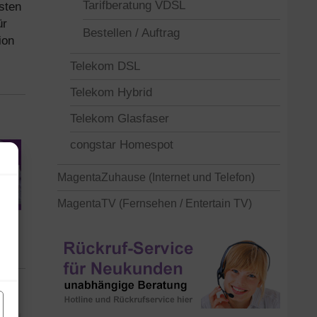
Tarifberatung VDSL
rsten
ür
Bestellen / Auftrag
ion
Telekom DSL
Telekom Hybrid
Telekom Glasfaser
congstar Homespot
MagentaZuhause (Internet und Telefon)
MagentaTV (Fernsehen / Entertain TV)