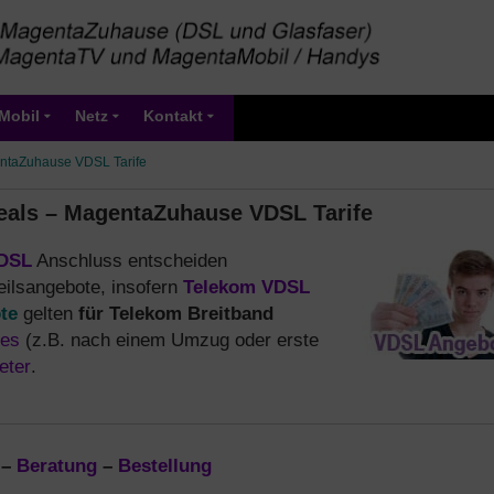
Mobil
Netz
Kontakt
ntaZuhause VDSL Tarife
eals – MagentaZuhause VDSL Tarife
VDSL
Anschluss entscheiden
teilsangebote, insofern
Telekom VDSL
te
gelten
für Telekom Breitband
ses
(z.B. nach einem Umzug oder erste
eter
.
–
Beratung
–
Bestellung