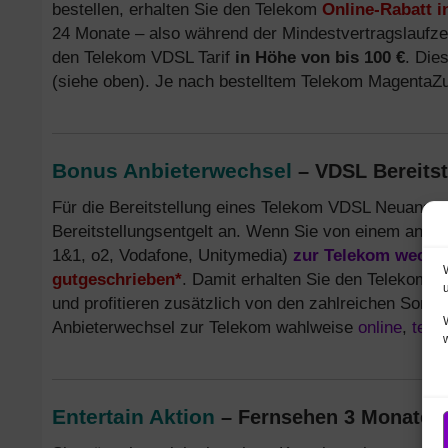
bestellen, erhalten Sie den Telekom
Online-Rabatt i
24 Monate – also während der Mindestvertragslaufzeit
den Telekom VDSL Tarif
in Höhe von bis 100 €
. Die
(siehe oben). Je nach bestelltem Telekom Magenta
Bonus Anbieterwechsel
– VDSL Bereitste
Für die Bereitstellung eines Telekom VDSL Neuanschl
Bereitstellungsentgelt an. Wenn Sie von einem andere
1&1, o2, Vodafone, Unitymedia)
zur Telekom wechs
gutgeschrieben*
. Damit erhalten Sie den Telekom V
und profitieren zusätzlich von den zahlreichen Sond
Anbieterwechsel zur Telekom wahlweise
online
,
tele
Entertain Aktion
– Fernsehen 3 Monate 