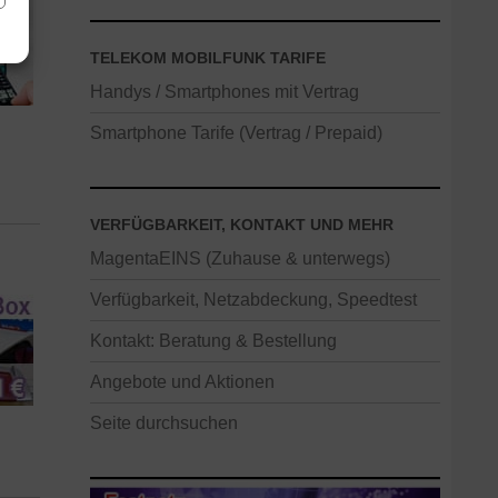
TELEKOM MOBILFUNK TARIFE
Handys / Smartphones mit Vertrag
Smartphone Tarife (Vertrag / Prepaid)
VERFÜGBARKEIT, KONTAKT UND MEHR
MagentaEINS (Zuhause & unterwegs)
Verfügbarkeit, Netzabdeckung, Speedtest
Kontakt: Beratung & Bestellung
Angebote und Aktionen
Seite durchsuchen