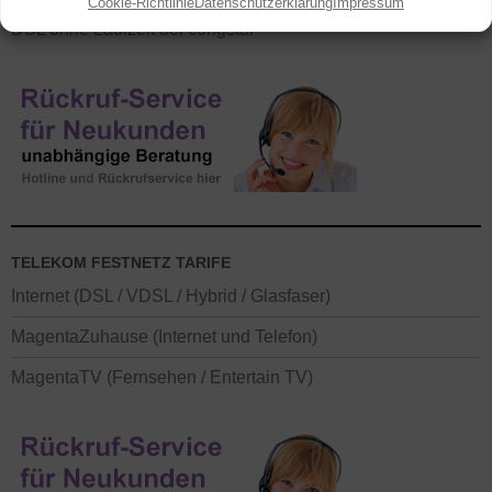
Cookie-Richtlinie
Datenschutzerklärung
Impressum
DSL ohne Laufzeit bei congstar
TELEKOM FESTNETZ TARIFE
Internet (DSL / VDSL / Hybrid / Glasfaser)
MagentaZuhause (Internet und Telefon)
MagentaTV (Fernsehen / Entertain TV)