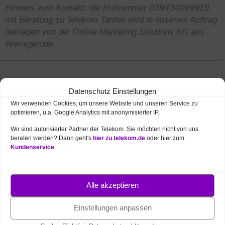
Hinweis zum Kontakt: die Rufnummer
039434099919
mit Beratung zu Telekom Tarifen wird in unserem Auftrag
betrieben von der Online Marketing Solutions KG aus
Wernigerode.
Datenschutz Einstellungen
Wir verwenden Cookies, um unsere Website und unseren Service zu
optimieren, u.a. Google Analytics mit anonymisierter IP.
Wir sind autorisierter Partner der Telekom. Sie möchten nicht von uns
beraten werden? Dann geht's
hier zu telekom.de
oder hier zum
Kundenservice
.
NEUE PRODUKTE UND AKTIONEN
Telekom Angebote des Monats
Alle akzeptieren
MagentaTV – beste Unterhaltung
Einstellungen anpassen
FritzBox ab 1 € – 7690, 7530, 5690, 5530