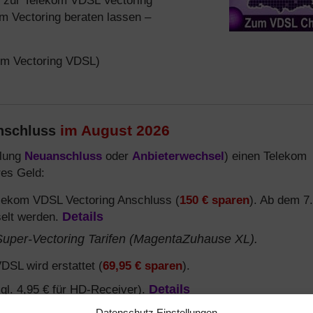
zur Telekom VDSL Vectoring
om Vectoring beraten lassen –
om Vectoring VDSL)
im August 2026
Anschluss
llung
Neuanschluss
oder
Anbieterwechsel
) einen Telekom
res Geld:
elekom VDSL Vectoring Anschluss (
150 € sparen
). Ab dem 7.
selt werden.
Details
uper-Vectoring Tarifen (MagentaZuhause XL).
DSL wird erstattet (
69,95 € sparen
).
l. 4,95 € für HD-Receiver).
Details
Datenschutz Einstellungen