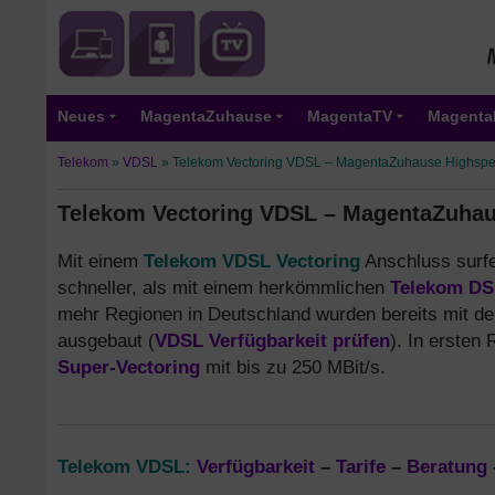
Neues
MagentaZuhause
MagentaTV
Magenta
Telekom
»
VDSL
»
Telekom Vectoring VDSL – MagentaZuhause Highspee
Telekom Vectoring VDSL – MagentaZuhau
Mit einem
Telekom VDSL Vectoring
Anschluss surfe
schneller, als mit einem herkömmlichen
Telekom DS
mehr Regionen in Deutschland wurden bereits mit d
ausgebaut (
VDSL Verfügbarkeit prüfen
). In ersten
Super-Vectoring
mit bis zu 250 MBit/s.
Telekom VDSL:
Verfügbarkeit
–
Tarife
–
Beratung