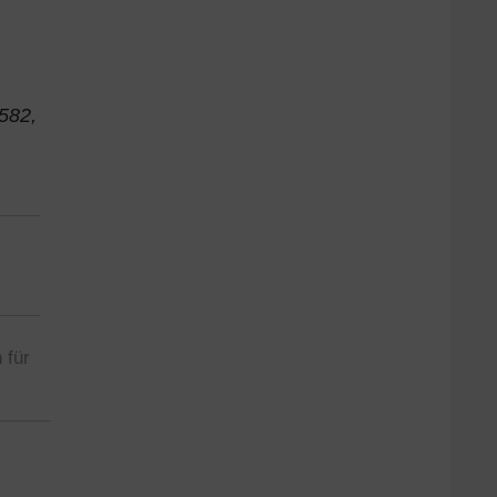
582,
 für