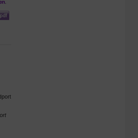
len
.
dport
ort