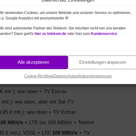
ox zum Vorzugspreis
.
Wir verwenden Cookies, um unsere Website und unseren Service zu optimieren,
u.a. Google Analytics mit anonymisierter IP.
Wir sind autorisierter Partner der Telekom. Sie möchten nicht von uns beraten
werden? Dann geht's
hier zu telekom.de
oder hier zum
Kundenservice
.
hluss (MagentaZuhause)
siehe oben –
3 Monate je 19,95 €
). Sie sehen alle Telekom
ctoring 250 MBit/s hier
).
Alle akzeptieren
Einstellungen anpassen
tflat bis
100 MBit/s
+ Telefonflat dt. Festnetz
Cookie-Richtlinie
Datenschutzerklärung
Impressum
.): VDSL bis
100 MBit/s
+ Telefon + TV
€ mtl.): wie oben + TV Extras
 mtl.): wie oben, aber mit Sat-TV
,95 € mtl.): wie oben + TV Extras
100 MBit/s
+ LTE bis 100 MBit/s + Telefon
95 € mtl.): VDSL + LTE
100 MBit/s
+ TV