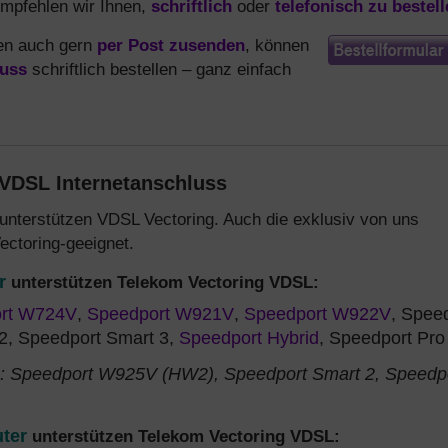
mpfehlen wir Ihnen,
schriftlich
oder
telefonisch zu bestel
nen auch gern
per Post zusenden
, können
uss
schriftlich bestellen – ganz einfach
 VDSL Internetanschluss
unterstützen VDSL Vectoring. Auch die exklusiv von uns
ectoring-geeignet.
r
unterstützen Telekom Vectoring VDSL:
rt W724V
,
Speedport W921V
,
Speedport W922V
, Spee
2, Speedport Smart 3,
Speedport Hybrid
, Speedport Pro
g: Speedport W925V (HW2), Speedport Smart 2, Speedp
ter
unterstützen Telekom Vectoring VDSL: