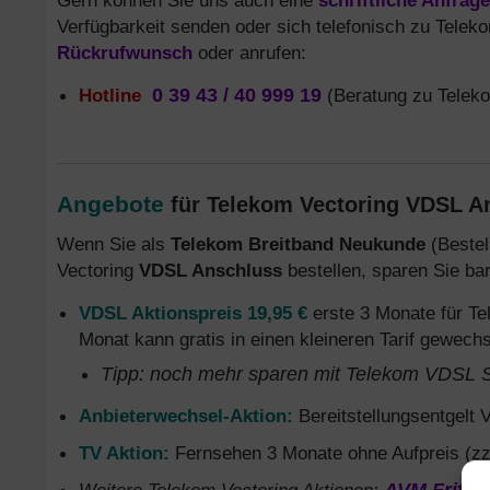
Gern können Sie uns auch eine
schriftliche Anfrage
Verfügbarkeit senden oder sich telefonisch zu Telek
Rückrufwunsch
oder anrufen:
Hotline
0 39 43 / 40 999 19
(Beratung zu Telek
Angebote
für Telekom Vectoring VDSL 
Wenn Sie als
Telekom Breitband Neukunde
(Beste
Vectoring
VDSL Anschluss
bestellen, sparen Sie ba
VDSL Aktionspreis 19,95 €
erste 3 Monate für T
Monat kann gratis in einen kleineren Tarif gewech
Tipp: noch mehr sparen mit Telekom VDSL S
Anbieterwechsel-Aktion:
Bereitstellungsentgelt V
TV Aktion:
Fernsehen 3 Monate ohne Aufpreis (zzg