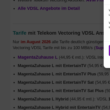
Weitere Telekom Vectoring Aktionen:
AVM FritzB
Alle VDSL Angebote im Detail
Tarife
mit Telekom Vectoring VDSL Ansc
Nur
im August 2026
alle Tarife deutlich günstiger (
Vectoring VDSL Tarife mit bis zu 100 MBit/s (
Superve
MagentaZuhause L
(44,95 € mtl.): VDSL Interne
MagentaZuhause L mit EntertainTV
(54,95 € mtl
MagentaZuhause L mit EntertainTV Plus
(59,95 
MagentaZuhause L mit EntertainTV Sat
(54,95 €
MagentaZuhause L mit EntertainTV Sat Plus
(59
MagentaZuhause L Hybrid
(44,95 € mtl.): VDSL
MagentaZuhause L Hybrid mit EntertainTV
(54,