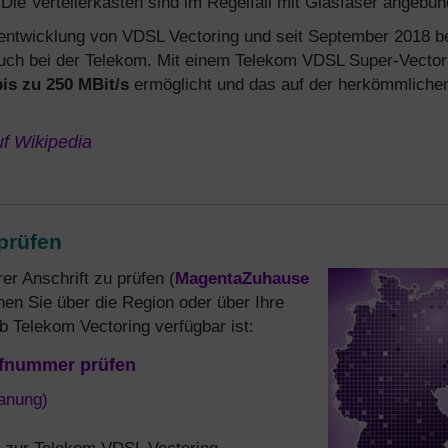
ie Verteilerkästen sind im Regelfall mit Glasfaser angebun
entwicklung von VDSL Vectoring und seit September 2018 b
auch bei der Telekom. Mit einem Telekom VDSL Super-Vector
bis zu 250 MBit/s
ermöglicht und das auf der herkömmliche
f Wikipedia
prüfen
r Anschrift zu prüfen (
MagentaZuhause
enen Sie über die Region oder über Ihre
 Telekom Vectoring verfügbar ist:
ufnummer prüfen
lanung)