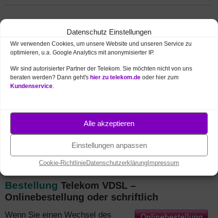
Tarifberatung und Bestellung
Telekom
Datenschutz Einstellungen
VDSL Tarife per Telefon
Wir verwenden Cookies, um unsere Website und unseren Service zu
Sie möchten Telekom VDSL zum
optimieren, u.a. Google Analytics mit anonymisierter IP.
günstigen Preis gern telefonisch
Wir sind autorisierter Partner der Telekom. Sie möchten nicht von uns
bestellen oder eine kostenlose
beraten werden? Dann geht's
hier zu telekom.de
oder hier zum
und unverbindliche Tarifberatung
Kundenservice
.
nutzen? Wir bieten einen kostenlosen
Rückrufservice
oder rufen Sie uns an:
Alle akzeptieren
Tel.:
0 39 43 / 40 999 19
(Mo.-Fr. 7:30-22 / Sa. 8-22 /
So. + Feiertag 10-22 Uhr)
Einstellungen anpassen
Cookie-Richtlinie
Datenschutzerklärung
Impressum
Bestellung
Telekom VDSL –
Onlinebestellung oder schriftlich
Wenn Sie einen Wechsel des