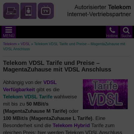
MENÜ
Hotline
Suche
Telekom
»
VDSL
»
Telekom VDSL Tarife und Preise – MagentaZuhause mit
VDSL Anschluss
Telekom VDSL Tarife und Preise –
MagentaZuhause mit VDSL Anschluss
Abhängig von der
VDSL
Verfügbarkeit
gibt es die
Telekom VDSL Tarife
wahlweise
mit bis zu
50 MBit/s
(MagentaZuhause M Tarife)
oder
100 MBit/s (MagentaZuhause L Tarife)
. Eine
Besonderheit sind die
Telekom Hybrid
Tarife zum
gleichen Preis: hier werden Telekom VDSL Anschluss