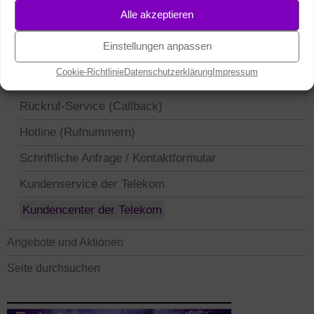
VERFÜGBARKEIT, KONTAKT UND MEHR
Alle akzeptieren
MagentaEINS (Zuhause & unterwegs)
Einstellungen anpassen
Verfügbarkeit, Netzabdeckung, Speedtest
Cookie-Richtlinie
Datenschutzerklärung
Impressum
Kontakt: Beratung & Bestellung
Rückruf-Service (Callback)
Hotline (Rufnummern)
Schriftliche Anfrage / Kontaktformular
Kundenservice der Telekom
Kundencenter der Telekom
Angebote und Aktionen
Seite durchsuchen