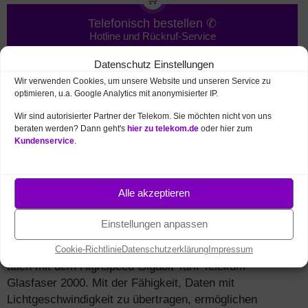
Telefonisch bestellen ✆
Hotline und Rückruf-Service
Datenschutz Einstellungen
Wir verwenden Cookies, um unsere Website und unseren Service zu
optimieren, u.a. Google Analytics mit anonymisierter IP.
Vergleich
MagentaZuhause DSL / VDSL mit
Wir sind autorisierter Partner der Telekom. Sie möchten nicht von uns
Telekom Glasfaser 2000 Internet
beraten werden? Dann geht's
hier zu telekom.de
oder hier zum
Kundenservice
.
Die
Verfügbarkeit
von
Glasfaserinternet verändert
grundlegend unsere Online-
Alle akzeptieren
Gewohnheiten. Im Vergleich zu
traditionellem
DSL
, zeichnet sich
Einstellungen anpassen
Glasfaser durch eine überlegene Technologie aus, die
nicht nur schneller, sondern auch zuverlässiger ist – so
Cookie-Richtlinie
Datenschutzerklärung
Impressum
auch mit dem Highspeed Gigabit Tarif Telekom
Glasfaser 2000. Mit der Fähigkeit, Daten mit
Lichtgeschwindigkeit zu übertragen, ermöglichen