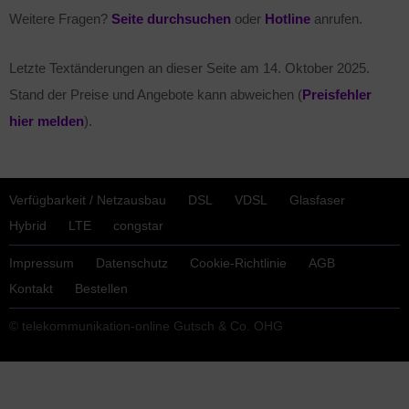
Weitere Fragen?
Seite durchsuchen
oder
Hotline
anrufen.
Letzte Textänderungen an dieser Seite am
14. Oktober 2025
.
Stand der Preise und Angebote kann abweichen (
Preisfehler
hier melden
).
Verfügbarkeit / Netzausbau
DSL
VDSL
Glasfaser
Hybrid
LTE
congstar
Impressum
Datenschutz
Cookie-Richtlinie
AGB
Kontakt
Bestellen
© telekommunikation-online Gutsch & Co. OHG