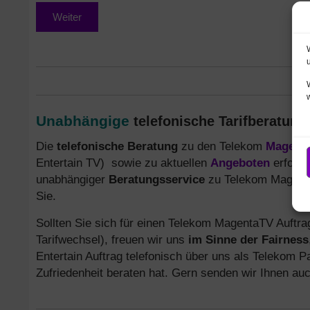
Weiter
Unabhängige
telefonische Tarifberatun
Die
telefonische Beratung
zu den Telekom
Magenta
Entertain TV) sowie zu aktuellen
Angeboten
erfolgt
unabhängiger
Beratungsservice
zu Telekom MagentaT
Sie.
Sollten Sie sich für einen Telekom MagentaTV Auftr
Tarifwechsel), freuen wir uns
im Sinne der Fairness
Entertain Auftrag telefonisch über uns als Telekom Pa
Zufriedenheit beraten hat. Gern senden wir Ihnen au