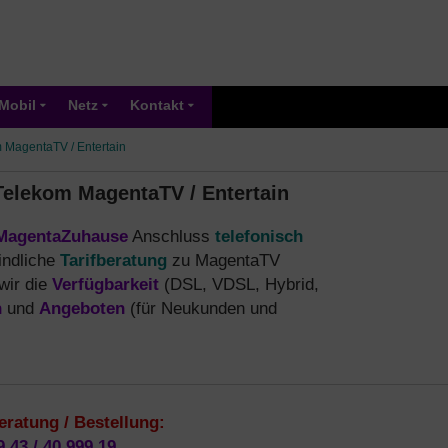
Mobil
Netz
Kontakt
m MagentaTV / Entertain
 Telekom MagentaTV / Entertain
MagentaZuhause
Anschluss
telefonisch
indliche
Tarifberatung
zu MagentaTV
wir die
Verfügbarkeit
(DSL, VDSL, Hybrid,
n
und
Angeboten
(für Neukunden und
eratung / Bestellung:
9 43 / 40 999 19