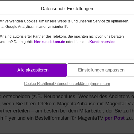
Datenschutz Einstellungen
Wir verwenden Cookies, um unsere Website und unseren Service zu optimieren,
u.a. Google Analytics mit anonymisierter IP.
Wir sind autorisierter Partner der Telekom. Sie möchten nicht von uns beraten
werden? Dann geht's
hier zu telekom.de
oder hier zum
Kundenservice
.
g zu Telekom MagentaTV
Zuhause Tarifen
mit MagentaTV Anschluss (Fernsehen /
 durch uns als
Alle akzeptieren
autorisierten Telekom Partner
Einstellungen anpassen
. Unser
V / Entertain am Telefon ist kostenfrei und unverbindlich f
Cookie-Richtlinie
Datenschutzerklärung
Impressum
ag entscheiden (z.B. Neuanschluss, Wechsel des Anbieters 
, wenn Sie Ihren Telekom MagentaZuhause mit MagentaTV /
rtner erteilen – am besten bei dem Mitarbeiter, der Sie zu Ih
ch Flyer und ein Bestellformular für MagentaTV
per Post
zu.