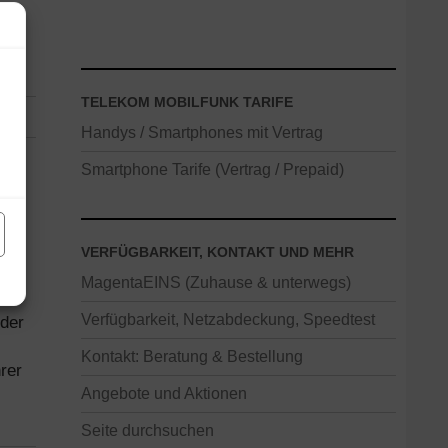
TELEKOM MOBILFUNK TARIFE
Handys / Smartphones mit Vertrag
Smartphone Tarife (Vertrag / Prepaid)
VERFÜGBARKEIT, KONTAKT UND MEHR
ür
MagentaEINS (Zuhause & unterwegs)
Verfügbarkeit, Netzabdeckung, Speedtest
oder
Kontakt: Beratung & Bestellung
rer
Angebote und Aktionen
Seite durchsuchen