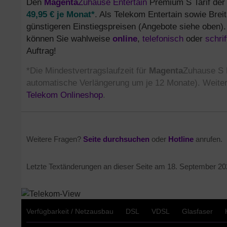
Den
Magenta
Zuhause Entertain
Premium S Tarif der T
49,95 € je Monat*
. Als Telekom Entertain sowie Brei
günstigeren Einstiegspreisen (Angebote siehe oben
können Sie wahlweise
online
,
telefonisch
oder
schrif
Auftrag!
*Die Mindestvertragslaufzeit für
Magenta
Zuhause S E
automatische Verlängerung um je 12 Monate). Weite
Telekom Onlineshop
.
Weitere Fragen?
Seite durchsuchen
oder
Hotline
anrufen.
Letzte Textänderungen an dieser Seite am
18. September 20
Verfügbarkeit / Netzausbau
DSL
VDSL
Glasfaser