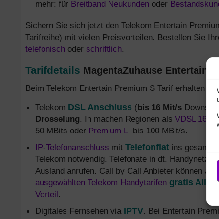
mehr: für
Breitband Neukunden
oder
Bestandskun
Sichern Sie sich jetzt den Telekom Entertain Premiu
Tarifreihe) mit vielen Preisvorteilen. Bestellen Sie 
telefonisch
oder
schriftlich
.
Tarifdetails
MagentaZuhause Entertain Pre
Beim Telekom Entertain Premium S Tarif erhalten Si
Telekom
DSL Anschluss
(
bis 16 Mit/s
Downstrea
Drosselung
. In machen Regionen als
VDSL 16
An
50 MBits oder
Premium L
bis 100 MBit/s.
IP-Telefonanschluss
mit
Telefonflat
ins gesamte 
Telekom notwendig. Telefonate in dt. Handynetze f
Ausland anrufen. Call by Call Anbieter können auc
ausgewählten Telekom Handytarifen
gratis Allne
Vorteil
.
Digitales Fernsehen via
IPTV
. Bei Entertain Prem