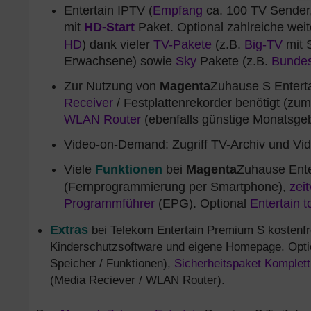
Entertain IPTV (
Empfang
ca. 100 TV Sender,
mit
HD-Start
Paket. Optional zahlreiche wei
HD
) dank vieler
TV-Pakete
(z.B.
Big-TV
mit 
Erwachsene) sowie
Sky
Pakete (z.B.
Bundes
Zur Nutzung von
Magenta
Zuhause S Entert
Receiver
/ Festplattenrekorder benötigt (zu
WLAN Router
(ebenfalls günstige Monatsgeb
Video-on-Demand: Zugriff TV-Archiv und Vi
Viele
Funktionen
bei
Magenta
Zuhause Ente
(Fernprogrammierung per Smartphone),
zei
Programmführer
(EPG). Optional
Entertain t
Extras
bei Telekom Entertain Premium S kostenfr
Kinderschutzsoftware und eigene Homepage. Opt
Speicher / Funktionen),
Sicherheitspaket Komplett
(Media Reciever / WLAN Router).