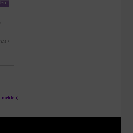
n
at /
er melden
).