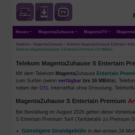
Neues
MagentaZuhause
MagentaTV
Magenta
Telekom
»
MagentaZuhause
»
Telekom MagentaZuhause Entertain: Inter
Telekom MagentaZuhause S Entertain Premium (16 MBit/s)
Telekom MagentaZuhause S Entertain Pre
Mit dem Telekom
Magenta
Zuhause
Entertain Prem
zum Surfen (wenn
verfügbar
bis 16 MBit/s
), Telefo
neben der
DSL
Internetflat ohne Drosslung, Telefonfl
An
MagentaZuhause S Entertain Premium
Bei Bestellung im August 2026 gelten diese Vorteils
S Entertain Premium Tarif (Tarifdetails zu Premium S 
Günstigere Grundgebühr
in den ersten 24 Mon