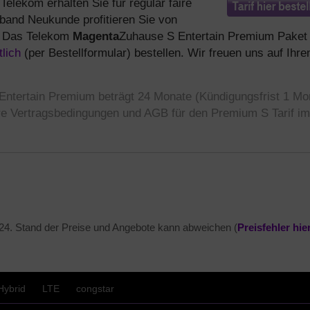
elekom erhalten Sie für regulär faire
tband Neukunde profitieren Sie von
). Das Telekom
Magenta
Zuhause S Entertain Premium Paket
tlich
(per Bestellformular) bestellen. Wir freuen uns auf Ihre
ntertain Premium beträgt 24 Monate (Kündigungsfrist 1 Mon
re Vertragsbedingungen und AGB für den Premium S Tarif im
24
. Stand der Preise und Angebote kann abweichen (
Preisfehler hi
Hybrid
LTE
congstar