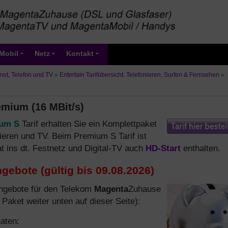
Mobil
Netz
Kontakt
net, Telefon und TV
»
Entertain Tarifübersicht: Telefonieren, Surfen & Fernsehen
»
mium (16 MBit/s)
ium S
Tarif erhalten Sie ein Komplettpaket
nieren und TV. Beim Premium S Tarif ist
at ins dt. Festnetz und Digital-TV auch
HD-Start
enthalten.
gebote (gültig bis 09.08.2026)
angebote für den Telekom
Magenta
Zuhause
Paket weiter unten auf dieser Seite):
aten: