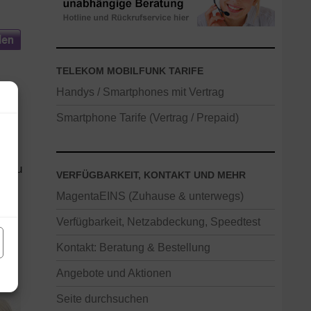
TELEKOM MOBILFUNK TARIFE
Handys / Smartphones mit Vertrag
Smartphone Tarife (Vertrag / Prepaid)
ne
s zu
VERFÜGBARKEIT, KONTAKT UND MEHR
MagentaEINS (Zuhause & unterwegs)
r
Verfügbarkeit, Netzabdeckung, Speedtest
Kontakt: Beratung & Bestellung
Angebote und Aktionen
Seite durchsuchen