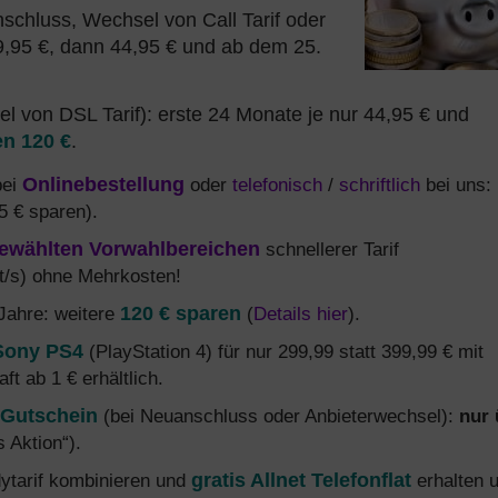
chluss, Wechsel von Call Tarif oder
9,95 €, dann 44,95 € und ab dem 25.
l von DSL Tarif): erste 24 Monate je nur 44,95 € und
en 120 €
.
bei
Onlinebestellung
oder
telefonisch
/
schriftlich
bei uns:
5 € sparen).
ewählten Vorwahlbereichen
schnellerer Tarif
/s) ohne Mehrkosten!
 Jahre: weitere
120 € sparen
(
Details hier
).
Sony PS4
(PlayStation 4) für nur 299,99 statt 399,99 € mit
ft ab 1 € erhältlich.
 Gutschein
(bei Neuanschluss oder Anbieterwechsel):
nur 
 Aktion“).
dytarif kombinieren und
gratis Allnet Telefonflat
erhalten 