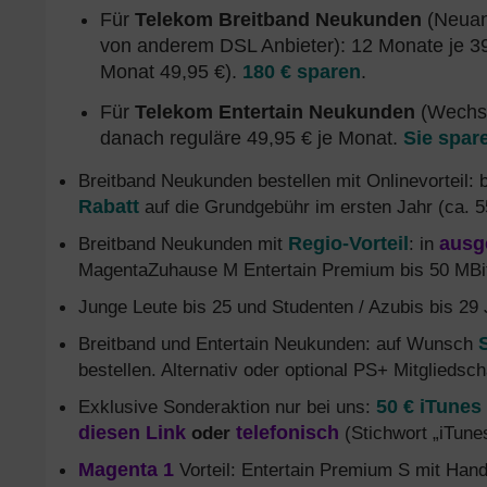
Für
Telekom Breitband Neukunden
(Neuans
von anderem DSL Anbieter): 12 Monate je 3
Monat 49,95 €).
180 € sparen
.
Für
Telekom Entertain Neukunden
(Wechse
danach reguläre 49,95 € je Monat.
Sie spar
Breitband Neukunden bestellen mit Onlinevorteil: 
Rabatt
auf die Grundgebühr im ersten Jahr (ca. 5
Breitband Neukunden mit
Regio-Vorteil
: in
ausg
MagentaZuhause M Entertain Premium bis 50 MBit
Junge Leute bis 25 und Studenten / Azubis bis 29
Breitband und Entertain Neukunden: auf Wunsch
bestellen. Alternativ oder optional PS+ Mitgliedscha
Exklusive Sonderaktion nur bei uns:
50 € iTunes
diesen Link
oder
telefonisch
(Stichwort „iTunes
Magenta 1
Vorteil: Entertain Premium S mit Han