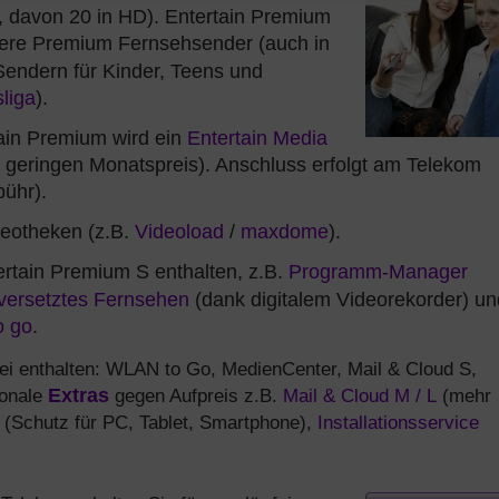
 davon 20 in HD). Entertain Premium
tere Premium Fernsehsender (auch in
Sendern für Kinder, Teens und
liga
).
ain Premium wird ein
Entertain Media
m geringen Monatspreis). Anschluss erfolgt am Telekom
ühr).
deotheken (z.B.
Videoload
/
maxdome
).
rtain Premium S enthalten, z.B.
Programm-Manager
tversetztes Fernsehen
(dank digitalem Videorekorder) un
o go
.
ei enthalten: WLAN to Go, MedienCenter, Mail & Cloud S,
ionale
Extras
gegen Aufpreis z.B.
Mail & Cloud M / L
(mehr
(Schutz für PC, Tablet, Smartphone),
Installationsservice