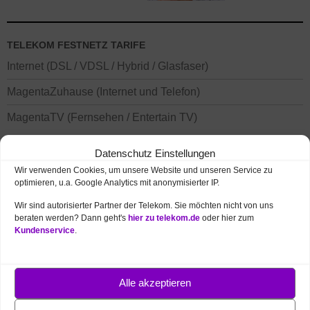
TELEKOM FESTNETZ TARIFE
Internet (DSL / VDSL / Hybrid / Glasfaser)
MagentaZuhause (Internet und Telefon)
MagentaTV (Fernsehen / Entertain TV)
Datenschutz Einstellungen
Wir verwenden Cookies, um unsere Website und unseren Service zu
optimieren, u.a. Google Analytics mit anonymisierter IP.
Wir sind autorisierter Partner der Telekom. Sie möchten nicht von uns
beraten werden? Dann geht's
hier zu telekom.de
oder hier zum
Kundenservice
.
TELEKOM MOBILFUNK TARIFE
Alle akzeptieren
Handys / Smartphones mit Vertrag