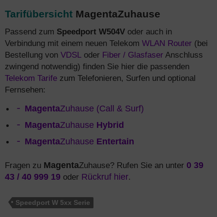
Tarifübersicht
MagentaZuhause
Passend zum
Speedport W504V
oder auch in
Verbindung mit einem neuen Telekom
WLAN Router
(bei
Bestellung von
VDSL
oder
Fiber / Glasfaser
Anschluss
zwingend notwendig) finden Sie hier die passenden
Telekom Tarife
zum Telefonieren, Surfen und optional
Fernsehen:
Magenta
Zuhause (Call & Surf)
Magenta
Zuhause
Hybrid
Magenta
Zuhause
Entertain
Fragen zu
Magenta
Zuhause? Rufen Sie an unter
0 39
43 / 40 999 19
oder
Rückruf hier
.
Speedport W 5xx Serie