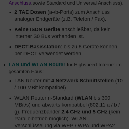
Anschluss
,sowie Standard und Universal Anschluss).
2 TAE Dosen
(a-/b-Ports) zum Anschluss
analoger Endgeräte (z.B. Telefon / Fax).
Keine ISDN Geräte
anschließbar, da kein
interner S0 Bus vorhanden ist.
DECT-Basisstation
: bis zu 6 Geräte können
per DECT verwendet werden.
LAN und WLAN Router
für Highspeed-Internet im
gesamten Haus:
LAN Router mit
4 Netzwerk Schnittstellen
(10
/ 100 MBit kompatibel).
WLAN Router n-Standard (
WLAN
bis 300
MBit/s) und abwärts kompatibel (802.11 a / b /
g). Frequenzbänder
2,4 GHz und 5 GHz
(kein
Parallelbetrieb möglich). WLAN
Verschlüsselung via WEP / WPA und WPA2.