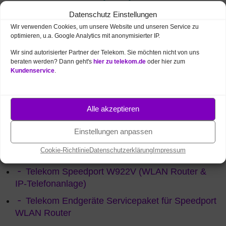
im Überblick
Datenschutz Einstellungen
Telekom Speedport Hybrid (Bündelung DSL /
Wir verwenden Cookies, um unsere Website und unseren Service zu
optimieren, u.a. Google Analytics mit anonymisierter IP.
VDSL und LTE)
Wir sind autorisierter Partner der Telekom. Sie möchten nicht von uns
Telekom Speedport ISDN Adapter für den IP-
beraten werden? Dann geht's
hier zu telekom.de
oder hier zum
Anschluss
Kundenservice
.
Telekom Speedport W724V (WLAN Router &
IP-Telefonanlage)
Alle akzeptieren
Telekom Speedport Neo (WLAN Router,
Powerline, IP-Telefonie)
Einstellungen anpassen
Telekom Speedport Entry 2 – Einstiegs-Router
Cookie-Richtlinie
Datenschutzerklärung
Impressum
(DSL / VDSL)
Telekom Speedport W922V (WLAN Router &
IP-Telefonanlage)
Telekom Endgeräte Servicepaket für Speedport
WLAN Router