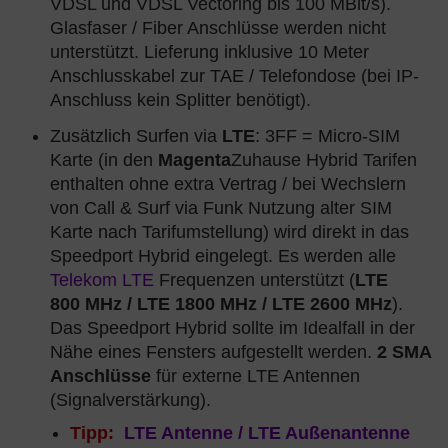
VDSL und VDSL Vectoring bis 100 MBit/s).
Glasfaser / Fiber Anschlüsse werden nicht
unterstützt. Lieferung inklusive 10 Meter
Anschlusskabel zur TAE / Telefondose (bei IP-
Anschluss kein Splitter benötigt).
Zusätzlich Surfen via
LTE
: 3FF = Micro-SIM
Karte (in den
Magenta
Zuhause Hybrid Tarifen
enthalten ohne extra Vertrag / bei Wechslern
von Call & Surf via Funk Nutzung alter SIM
Karte nach Tarifumstellung) wird direkt in das
Speedport Hybrid eingelegt. Es werden alle
Telekom LTE
Frequenzen unterstützt (
LTE
800 MHz / LTE 1800 MHz / LTE 2600 MHz
).
Das Speedport Hybrid sollte im Idealfall in der
Nähe eines Fensters aufgestellt werden.
2 SMA
Anschlüsse
für externe LTE Antennen
(Signalverstärkung).
LTE Antenne / LTE Außenantenne
Tipp: