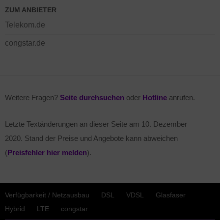
ZUM ANBIETER
Telekom.de
congstar.de
Weitere Fragen?
Seite durchsuchen
oder
Hotline
anrufen.
Letzte Textänderungen an dieser Seite am
10. Dezember
2020
. Stand der Preise und Angebote kann abweichen
(
Preisfehler hier melden
).
Verfügbarkeit / Netzausbau
DSL
VDSL
Glasfaser
Hybrid
LTE
congstar