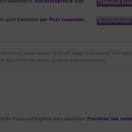
ch telefonisch:
Rückrufservice
oder
nen auch kostenlos
per Post zusenden
,
ei Abschluss eines neuen Telekom MagentaZuhause Vertrage
der Wechsel von einem anderen Internetanbieter).
and der Preise und Angebote kann abweichen (
Preisfehler hier meld