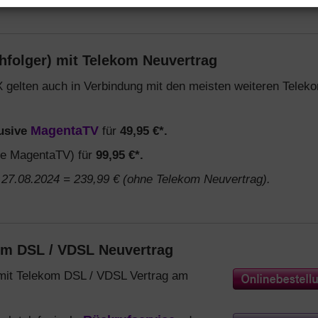
hfolger) mit Telekom Neuvertrag
 gelten auch in Verbindung mit den meisten weiteren Telek
lusive
MagentaTV
für
49,95 €*.
e MagentaTV) für
99,95 €*.
27.08.2024 = 239,99 € (ohne Telekom Neuvertrag).
om DSL / VDSL Neuvertrag
mit Telekom DSL / VDSL Vertrag am