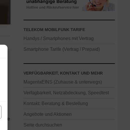
TELEKOM MOBILFUNK TARIFE
Handys / Smartphones mit Vertrag
Smartphone Tarife (Vertrag / Prepaid)
/s
.
VERFÜGBARKEIT, KONTAKT UND MEHR
MagentaEINS (Zuhause & unterwegs)
Verfügbarkeit, Netzabdeckung, Speedtest
Kontakt: Beratung & Bestellung
Angebote und Aktionen
 eine
Seite durchsuchen