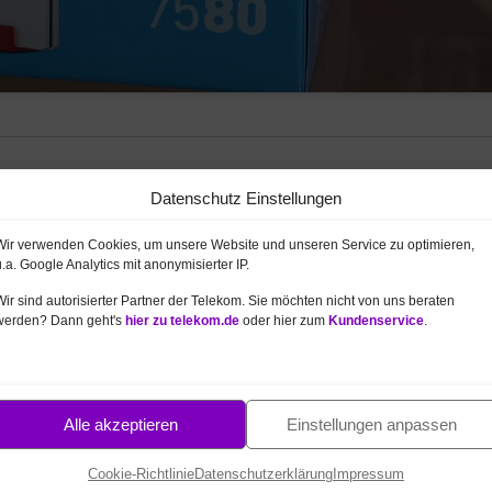
0 für Telekom Anschluss
Datenschutz Einstellungen
nschluss
(IP-basierter Anschluss).
Wir verwenden Cookies, um unsere Website und unseren Service zu optimieren,
 Modem
– unterstützt
VDSL Vectoring
mit
bis zu 100 MBit
u.a. Google Analytics mit anonymisierter IP.
sfaser-Modems.
Wir sind autorisierter Partner der Telekom. Sie möchten nicht von uns beraten
ctoring (bis 300 MBit/s).
werden? Dann geht's
hier zu telekom.de
oder hier zum
Kundenservice
.
FritzBox 7580 nutzt die
MU-MIMO
(Multi-User Multiple Input
in Summe sind so
bis zu 2.533 MBit/s
über WLAN möglich
Alle akzeptieren
Einstellungen anpassen
2 analoge Telefon-Ports und ein interner ISDN S0. Zudem ist
Cookie-Richtlinie
Datenschutzerklärung
Impressum