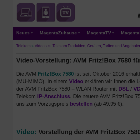
Neues
MagentaZuhause
MagentaTV
Magenta
Telekom
»
Videos zu Telekom Produkten, Geräten, Tarifen und Angebote
Video-Vorstellung: AVM Fritz!Box 7580 f
Die AVM
Fritz!Box 7580
ist seit Oktober 2016 erhäl
(MU-MIMO). In einem
Video
erklären wir Ihnen die 
der AVM FritzBox 7580 – WLAN Router mit
DSL
/
V
Telekom
IP-Anschluss
. Die neuere AVM Fritz!Box 7
uns zum Vorzugspreis
bestellen
(ab 49,95 €).
Video:
Vorstellung der AVM FritzBox 758