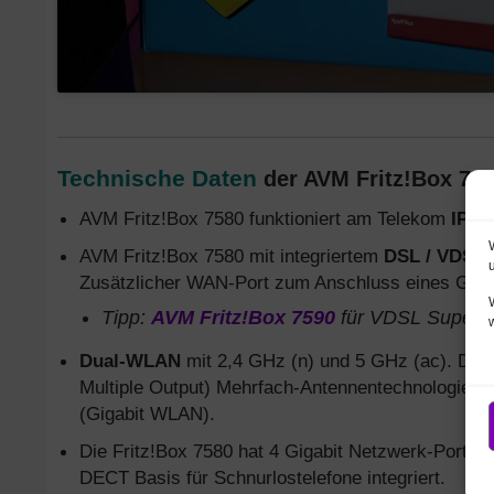
Technische Daten
der AVM Fritz!Box 758
AVM Fritz!Box 7580 funktioniert am Telekom
IP-A
AVM Fritz!Box 7580 mit integriertem
DSL / VDSL
Zusätzlicher WAN-Port zum Anschluss eines Gla
Tipp:
AVM Fritz!Box 7590
für VDSL Super-Ve
Dual-WLAN
mit 2,4 GHz (n) und 5 GHz (ac). Die 
Multiple Output) Mehrfach-Antennentechnologie: 
(Gigabit WLAN).
Die Fritz!Box 7580 hat 4 Gigabit Netzwerk-Ports, 
DECT Basis für Schnurlostelefone integriert.