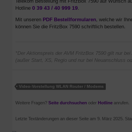
Telekom Bestellung mit FritzBox 7590 auf Wunsch au
Hotline
0 39 43 / 40 999 19
.
Mit unseren
PDF Bestellformularen
, welche wir Ih
können Sie die FritzBox 7590 schriftlich bestellen.
*Der Aktionspreis der AVM FritzBox 7590 gilt nur b
(außer Start, XS, Regio und nur bei Neuanschluss o
Video-Vorstellung WLAN Router / Modems
Weitere Fragen?
Seite durchsuchen
oder
Hotline
anrufen.
Letzte Textänderungen an dieser Seite am
9. März 2025
. St