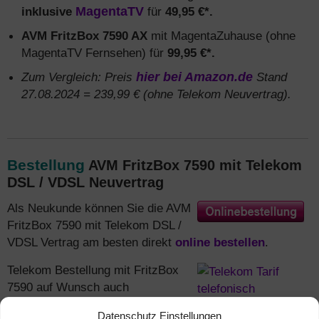
inklusive
MagentaTV
für
49,95 €*.
AVM FritzBox 7590 AX
mit MagentaZuhause (ohne
MagentaTV Fernsehen) für
99,95 €*.
Zum Vergleich: Preis
hier bei Amazon.de
Stand
27.08.2024 = 239,99 € (ohne Telekom Neuvertrag).
Bestellung
AVM FritzBox 7590 mit Telekom
DSL / VDSL Neuvertrag
Als Neukunde können Sie die AVM
FritzBox 7590 mit Telekom DSL /
VDSL Vertrag am besten direkt
online bestellen
.
Telekom Bestellung mit FritzBox
7590 auf Wunsch auch
telefonisch:
Rückrufservice
Datenschutz Einstellungen