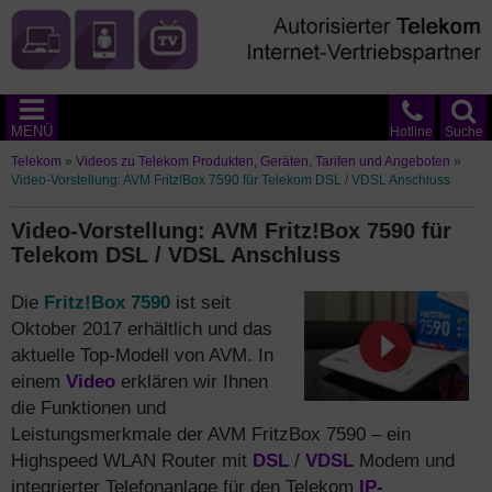
MENÜ
Hotline
Suche
Telekom
»
Videos zu Telekom Produkten, Geräten, Tarifen und Angeboten
»
Video-Vorstellung: AVM Fritz!Box 7590 für Telekom DSL / VDSL Anschluss
Video-Vorstellung: AVM Fritz!Box 7590 für
Telekom DSL / VDSL Anschluss
Die
Fritz!Box 7590
ist seit
Oktober 2017 erhältlich und das
aktuelle Top-Modell von AVM. In
einem
Video
erklären wir Ihnen
die Funktionen und
Leistungsmerkmale der AVM FritzBox 7590 – ein
Highspeed WLAN Router mit
DSL
/
VDSL
Modem und
integrierter Telefonanlage für den Telekom
IP-