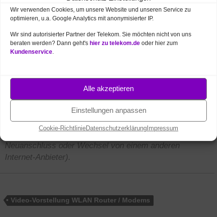
oder Hotline
0 39 43 / 40 999 19
.
Wir verwenden Cookies, um unsere Website und unseren Service zu
optimieren, u.a. Google Analytics mit anonymisierter IP.
Mit unseren
PDF
Bestellformularen
, welche wir
Wir sind autorisierter Partner der Telekom. Sie möchten nicht von uns
Ihnen auch kostenlos
per Post
beraten werden? Dann geht's
hier zu telekom.de
oder hier zum
Kundenservice
.
zusenden
, können Sie die
FritzBox 7590 schriftlich bestellen.
Alle akzeptieren
*Der Vorteilspreis der AVM FritzBox 7590 gilt nur bei
Einstellungen anpassen
Abschluss eines neuen Telekom MagentaZuhause
Cookie-Richtlinie
Datenschutzerklärung
Impressum
Vertrages (außer Start, XS, Regio und nur bei
Neuanschluss oder Wechsel von einem anderen
Internet-Anbieter).
Video-Vorstellung WLAN Router / Modems