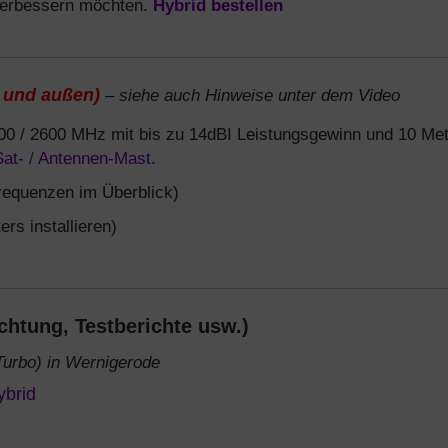
verbessern möchten.
Hybrid bestellen
 und außen)
– siehe auch Hinweise unter dem Video
00 / 2600 MHz mit bis zu 14dBI Leistungsgewinn und 10 Me
Sat- / Antennen-Mast
.
requenzen im Überblick)
rs installieren)
chtung, Testberichte usw.)
urbo) in Wernigerode
ybrid