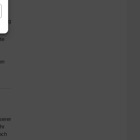
per
agung
te
en
serer
hr
och