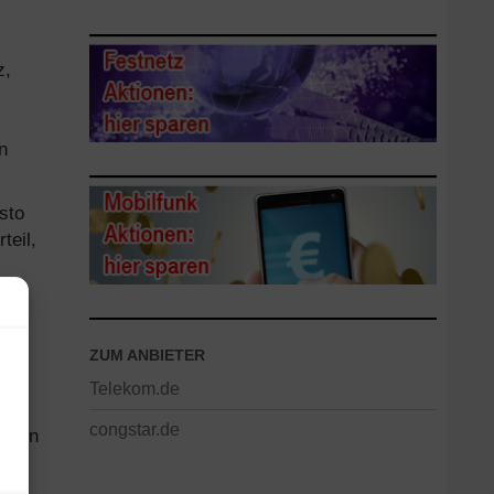
z,
n
sto
teil,
0
ie
ZUM ANBIETER
Telekom.de
.B.
congstar.de
davon
die