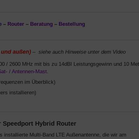
e
–
Router
–
Beratung
–
Bestellung
 und außen)
– siehe auch Hinweise unter dem Video
00 / 2600 MHz mit bis zu 14dBI Leistungsgewinn und 10 Me
Sat- / Antennen-Mast
.
requenzen im Überblick)
rs installieren)
r Speedport Hybrid Router
s installierte Multi-Band LTE Außenantenne, die wir am