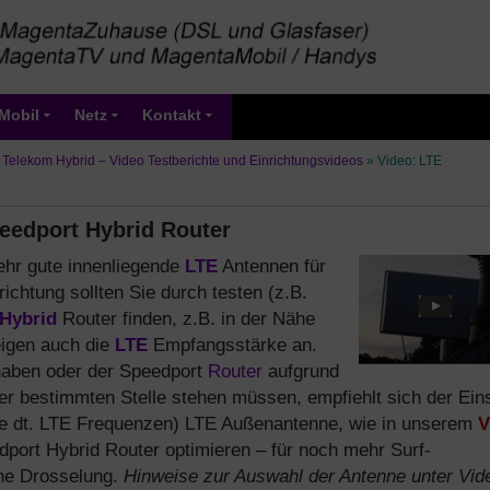
Mobil
Netz
Kontakt
»
Telekom Hybrid – Video Testberichte und Einrichtungsvideos
»
Video: LTE
eedport Hybrid Router
ehr gute innenliegende
LTE
Antennen für
ichtung sollten Sie durch testen (z.B.
Hybrid
Router finden, z.B. in der Nähe
igen auch die
LTE
Empfangsstärke an.
haben oder der Speedport
Router
aufgrund
er bestimmten Stelle stehen müssen, empfiehlt sich der Ein
alle dt. LTE Frequenzen) LTE Außenantenne, wie in unserem
V
ort Hybrid Router optimieren – für noch mehr Surf-
e Drosselung.
Hinweise zur Auswahl der Antenne unter Vid