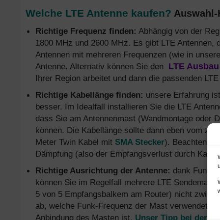
Welche LTE Antenne kaufen?
Auswahl-H
Richtige Frequenz finden:
Abhängig von der Reg
1800 MHz und 2600 MHz. Es gibt LTE Antennen, di
Antennen mit mehreren Frequenzen (wie in unsere
Antenne. Alternativ können Sie den
LTE Ausbau 
Ihrer Region arbeitet und dann die passenden LT
Richtige Kabellänge finden:
unsere Erfahrung ist
besser. Im Idealfall installieren Sie die LTE Ante
dass Sie am Antennenmast (Wandmontage oder Da
können. Die Kabellänge sollte dann eben vom z.B.
Meter Twin Kabel mit
SMA Stecker
). Beachten Sie
Dämpfung (also der Empfangsverlust durch Kabell
Richtige Ausrichtung der Antenne:
dank Funk-Ve
können Sie im Regelfall mehrere LTE Sendemaste
5 von 5 Empfangsbalkem am Router) nicht zwingen
ab, welche Funk-Frequenz der Mast verwendet, wie
Anbindung des Masten ist.
Unser Tipp bei der Ins