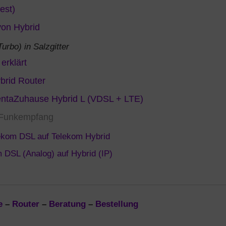
est)
von Hybrid
rbo) in Salzgitter
erklärt
ybrid Router
gentaZuhause Hybrid L (VDSL + LTE)
 Funkempfang
ekom DSL auf Telekom Hybrid
 DSL (Analog) auf Hybrid (IP)
e
–
Router
–
Beratung
–
Bestellung