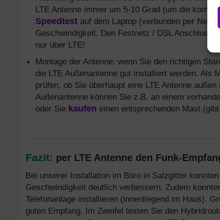
LTE Antenne immer um 5-10 Grad (um die komplett
Speedtest
auf dem Laptop (verbunden per Netzwe
Geschwindigkeit. Den Festnetz / DSL Anschluss tr
nur über LTE!
Montage der Antenne: wenn Sie den richtigen Stan
die LTE Außenantenne gut installiert werden. Als 
prüfen, ob Sie überhaupt eine LTE Antenne außen i
Außenantenne können Sie z.B. an einem vorhande
oder Sie
kaufen
einen entsprechenden Mast (gib
Fazit:
per LTE Antenne den Funk-Empfan
Bei unserer Installation im Büro in Salzgitter konnte
Geschwindigkeit deutlich verbessern. Zudem konnt
Telefonanlage installieren (innenliegend im Haus). G
guten Empfang. Im Zweifel testen Sie den Hybridrou