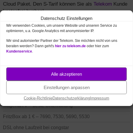
Cloud Paket. Den S-Tarif können Sie als
Telekom
Kunde
kostenfrei buchen!
Datenschutz Einstellungen
Wir verwenden Cookies, um unsere Website und unseren Service zu
optimieren, u.a. Google Analytics mit anonymisierter IP.
Wir sind autorisierter Partner der Telekom. Sie möchten nicht von uns
beraten werden? Dann geht's
hier zu telekom.de
oder hier zum
Kundenservice
.
Alle akzeptieren
NEUE PRODUKTE UND AKTIONEN
Einstellungen anpassen
Telekom Angebote des Monats
Cookie-Richtlinie
Datenschutzerklärung
Impressum
MagentaTV – beste Unterhaltung
FritzBox ab 1 € – 7690, 7530, 5690, 5530
DSL ohne Laufzeit bei congstar