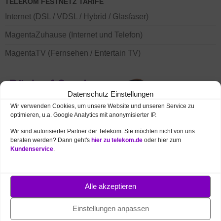
TELEKOM FESTNETZ TARIFE
Internet (DSL / VDSL / Hybrid / Glasfaser)
MagentaZuhause (Internet und Telefon)
MagentaTV (Fernsehen / Entertain TV)
Datenschutz Einstellungen
Wir verwenden Cookies, um unsere Website und unseren Service zu
optimieren, u.a. Google Analytics mit anonymisierter IP.
Wir sind autorisierter Partner der Telekom. Sie möchten nicht von uns
beraten werden? Dann geht's
hier zu telekom.de
oder hier zum
Kundenservice
.
TELEKOM MOBILFUNK TARIFE
Handys / Smartphones mit Vertrag
Alle akzeptieren
Smartphone Tarife (Vertrag / Prepaid)
Einstellungen anpassen