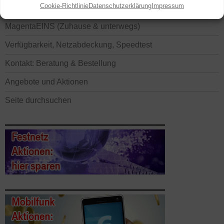
Cookie-Richtlinie
Datenschutzerklärung
Impressum
VERFÜGBARKEIT, KONTAKT UND MEHR
MagentaEINS (Zuhause & unterwegs)
Verfügbarkeit, Netzabdeckung, Speedtest
Kontakt: Beratung & Bestellung
Angebote und Aktionen
Seite durchsuchen