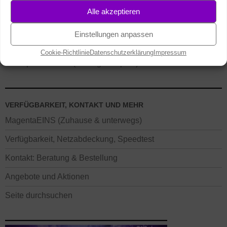
Alle akzeptieren
TELEKOM MOBILFUNK TARIFE
Einstellungen anpassen
Handys / Smartphones mit Vertrag
Cookie-Richtlinie
Datenschutzerklärung
Impressum
Smartphone Tarife (Vertrag / Prepaid)
VERFÜGBARKEIT, KONTAKT UND MEHR
MagentaEINS (Zuhause & unterwegs)
Verfügbarkeit, Netzabdeckung, Speedtest
Kontakt: Beratung & Bestellung
Angebote und Aktionen
Seite durchsuchen