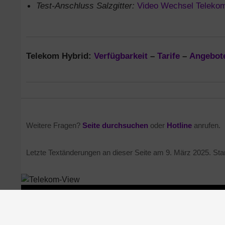
Test-Anschluss Salzgitter:
Video Wechsel Telekom
Telekom Hybrid:
Verfügbarkeit
–
Tarife
–
Angebot
Weitere Fragen?
Seite durchsuchen
oder
Hotline
anrufen.
Letzte Textänderungen an dieser Seite am
9. März 2025
. St
Verfügbarkeit / Netzausbau
DSL
VDSL
Glasfaser
Impressum
Datenschutz
Cookie-Richtlinie
AGB
Ko