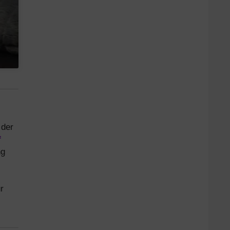
 der
f
ng
r