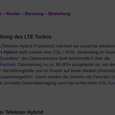
e
–
Router
–
Beratung
–
Bestellung
ltung des LTE Turbos
n (Telekom Hybrid Praxistest) möchten wir zunächst erklären
t Hybrid
stellt sowohl eine
DSL / VDSL
Verbindung im Fest
„Grundlast“ des Datenverkehrs läuft herkömmlich über die
Festnetz
Datenleitung zu ca. 80-90% ausgelastet ist, wir de
r Vermittlungstelle und im Router auf beide Medien (Festnet
 zusammengeführt. Somit werden die Vorteile von Festnetz (z
unk (schnelle Datenübertragung auch bei schlechtem
DSL Aus
i Telekom Hybrid