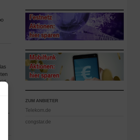
bo
das
iten
rid
der
ekom
ZUM ANBIETER
heit
Telekom.de
 DSL
st.
congstar.de