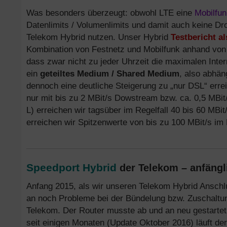
Was besonders überzeugt: obwohl LTE eine
Mobilfun
Datenlimits / Volumenlimits und damit auch keine Dro
Telekom Hybrid nutzen. Unser Hybrid
Testbericht a
Kombination von Festnetz und Mobilfunk anhand vo
dass zwar nicht zu jeder Uhrzeit die maximalen Inter
ein
geteiltes Medium / Shared Medium
, also abhän
dennoch eine deutliche Steigerung zu „nur DSL“ erre
nur mit bis zu 2 MBit/s Dowstream bzw. ca. 0,5 MBit
L) erreichen wir tagsüber im Regelfall 40 bis 60 MB
erreichen wir Spitzenwerte von bis zu 100 MBit/s im
Speedport Hybrid
der Telekom – anfäng
Anfang 2015, als wir unseren Telekom Hybrid Anschlu
an noch Probleme bei der Bündelung bzw. Zuschalt
Telekom. Der Router musste ab und an neu gestartet
seit einigen Monaten (Update Oktober 2016) läuft der