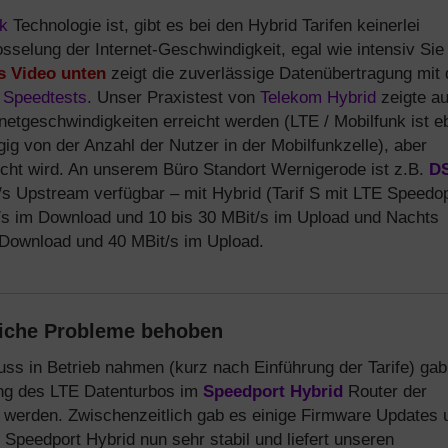
k
Technologie ist, gibt es bei den Hybrid Tarifen keinerlei
sselung der Internet-Geschwindigkeit, egal wie intensiv Sie
ls Video unten
zeigt die zuverlässige Datenübertragung mit 
n
Speedtests
. Unser Praxistest von
Telekom Hybrid
zeigte au
netgeschwindigkeiten erreicht werden (LTE / Mobilfunk ist e
gig von der Anzahl der Nutzer in der Mobilfunkzelle), aber
icht wird. An unserem Büro Standort Wernigerode ist z.B.
D
/s Upstream verfügbar – mit Hybrid (Tarif S mit LTE Speedo
it/s im Download und 10 bis 30 MBit/s im Upload und Nachts
 Download und 40 MBit/s im Upload.
liche Probleme behoben
ss in Betrieb nahmen (kurz nach Einführung der Tarife) gab
ung des LTE Datenturbos im
Speedport Hybrid
Router der
 werden. Zwischenzeitlich gab es einige Firmware Updates 
 Speedport Hybrid nun sehr stabil und liefert unseren