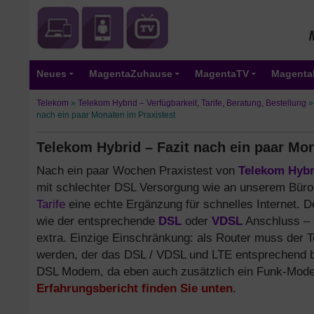
Neues
MagentaZuhause
MagentaTV
Magenta
Telekom
»
Telekom Hybrid – Verfügbarkeit, Tarife, Beratung, Bestellung
nach ein paar Monaten im Praxistest
Telekom Hybrid – Fazit nach ein paar Mon
Nach ein paar Wochen Praxistest von
Telekom Hybr
mit schlechter DSL Versorgung wie an unserem Büro
Tarife
eine echte Ergänzung für schnelles Internet. D
wie der entsprechende
DSL
oder
VDSL
Anschluss –
extra. Einzige Einschränkung: als Router muss der
werden, der das DSL / VDSL und LTE entsprechend bün
DSL Modem, da eben auch zusätzlich ein Funk-Mode
Erfahrungsbericht finden Sie unten
.