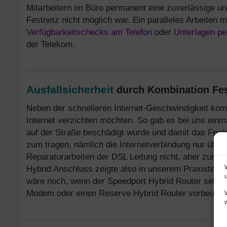
Mitarbeitern im Büro permanent eine zuverlässige und
Festnetz nicht möglich war. Ein paralleles Arbeiten m
Verfügbarkeitschecks am Telefon
oder
Unterlagen pe
der Telekom.
Ausfallsicherheit
durch Kombination Fes
Neben der schnelleren Internet-Geschwindigkeit kommt
Internet verzichten möchten. So gab es bei uns einma
auf der Straße beschädigt wurde und damit das Festn
zum tragen, nämlich die Internetverbindung nur über
Reparaturarbeiten der DSL Leitung nicht, aber zumin
Hybrid Anschluss zeigte also in unserem Praxistest e
wäre noch, wenn der Speedport Hybrid Router selbst 
Modem oder einen Reserve Hybrid Router vorbeugen, 