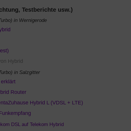
chtung, Testberichte usw.)
urbo) in Wernigerode
ybrid
est)
von Hybrid
rbo) in Salzgitter
erklärt
ybrid Router
gentaZuhause Hybrid L (VDSL + LTE)
 Funkempfang
ekom DSL auf Telekom Hybrid