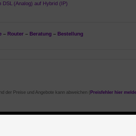
 DSL (Analog) auf Hybrid (IP)
e
–
Router
–
Beratung
–
Bestellung
and der Preise und Angebote kann abweichen (
Preisfehler hier meld
Hybrid
LTE
congstar
ntakt
Bestellen