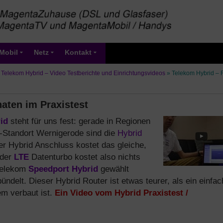
Mobil
Netz
Kontakt
»
Telekom Hybrid – Video Testberichte und Einrichtungsvideos
»
Telekom Hybrid – F
aten im Praxistest
id
steht für uns fest: gerade in Regionen
-Standort Wernigerode sind die
Hybrid
er Hybrid Anschluss kostet das gleiche,
 der
LTE
Datenturbo kostet also nichts
 Telekom
Speedport Hybrid
gewählt
delt. Dieser Hybrid Router ist etwas teurer, als ein einfac
m verbaut ist.
Ein Video vom Hybrid Praxistest /