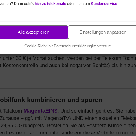
werden? Dann geht's
hier zu telekom.de
oder hier zum
Kundenservice
.
lekom Handyvertrag besonders günstig.
id (perfekt für Kinder / Jugendliche).
ort
S, M, L.
Alle akzeptieren
Einstellungen anpassen
er WLAN Router) passend zum Datentarif.
Cookie-Richtlinie
Datenschutzerklärung
Impressum
r unter 30 € je Monat suchen, werden bei der Telekom Tocht
t Kostenkontrolle und auch bei negativer Bonität) bis hin zu
Mobilfunk kombinieren und sparen
mit Telekom
Magenta
EINS
. Und so einfach geht es: Sie habe
Zuhause – ggf. mit MagentaTV) UND einen aktuellen Telek
 29,95 € Grundpreis. Bestellen Sie als Festnetz Kunde einen
n Festnetz Tarif, um unter anderem diese Vorteile zu nutze