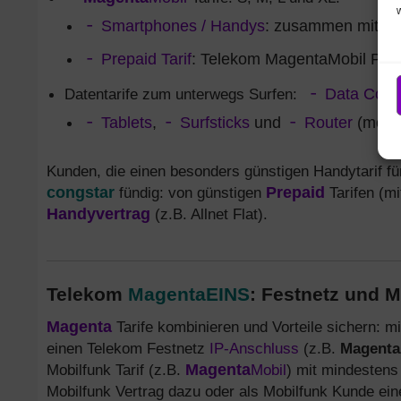
Smartphones / Handys
: zusammen mit Te
Prepaid Tarif
: Telekom MagentaMobil Prepa
Datentarife zum unterwegs Surfen:
Data Comf
Tablets
,
Surfsticks
und
Router
(mobil
Kunden, die einen besonders günstigen Handytarif fü
congstar
fündig: von günstigen
Prepaid
Tarifen (mi
Handyvertrag
(z.B. Allnet Flat).
Telekom
MagentaEINS
: Festnetz und 
Magenta
Tarife kombinieren und Vorteile sichern: 
einen Telekom Festnetz
IP-Anschluss
(z.B.
Magenta
Mobilfunk Tarif (z.B.
Magenta
Mobil
) mit mindestens
Mobilfunk Vertrag dazu oder als Mobilfunk Kunde eine