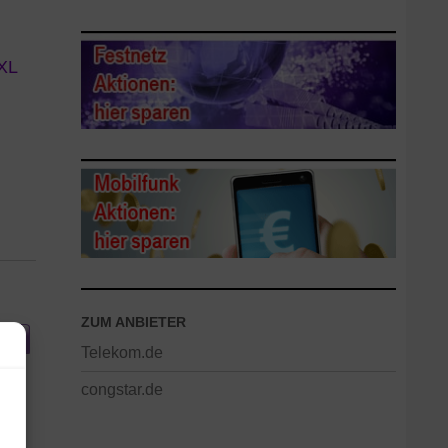
XL
ZUM ANBIETER
Telekom.de
congstar.de