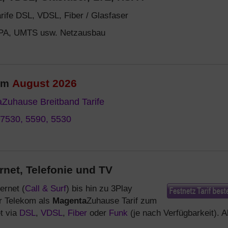
rife DSL, VDSL, Fiber / Glasfaser
SPA, UMTS usw. Netzausbau
August 2026
 im
aZuhause Breitband Tarife
 7530, 5590, 5530
ernet, Telefonie und TV
ernet (
Call & Surf
) bis hin zu 3Play
er Telekom als
Magenta
Zuhause Tarif zum
et via
DSL
,
VDSL
,
Fiber
oder
Funk
(je nach Verfügbarkeit). A