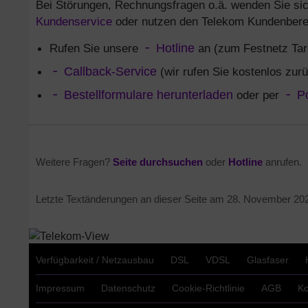
Bei Störungen, Rechnungsfragen o.ä. wenden Sie sic
Kundenservice
oder nutzen den Telekom Kundenbere
Rufen Sie unsere
Hotline
an (zum Festnetz Tar
Callback-Service
(wir rufen Sie kostenlos zur
Bestellformulare herunterladen
oder per
P
Weitere Fragen?
Seite durchsuchen
oder
Hotline
anrufen.
Letzte Textänderungen an dieser Seite am
28. November 20
Verfügbarkeit / Netzausbau
DSL
VDSL
Glasfaser
Impressum
Datenschutz
Cookie-Richtlinie
AGB
Ko