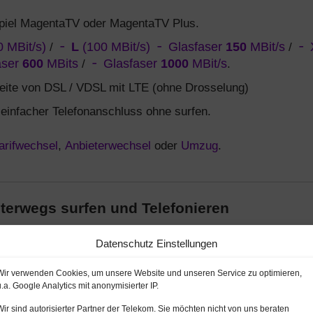
piel MagentaTV oder MagentaTV Plus.
 MBit/s)
/
L
(100 MBit/s)
Glasfaser
150
MBit/s
/
aser
600
MBits
/
Glasfaser
1000
MBit/s
.
reite von DSL / VDSL mit LTE (ohne Drosselung)
 einfacher Telefonanschluss ohne surfen.
arifwechsel
,
Anbieterwechsel
oder
Umzug
.
nterwegs surfen und Telefonieren
azu passendem Handy, Smartphone oder
Datenschutz Einstellungen
oder mobilem Router: bei der Telekom in
surfen per leistungsstarker
LTE
oder
HSPA
Verbindung.
Wir verwenden Cookies, um unsere Website und unseren Service zu optimieren,
u.a. Google Analytics mit anonymisierter IP.
Wir sind autorisierter Partner der Telekom. Sie möchten nicht von uns beraten