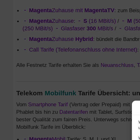
Magenta
Zuhause mit
MagentaTV
: zum Beis
Magenta
Zuhause
:
S
(16 MBit/s)
/
M
(50
(250 MBit/s)
Glasfaser
300
MBit/s
/
Glasf
Magenta
Zuhause
Hybrid
: bündelt die Bandb
Call Tarife (Telefonanschluss ohne Internet)
:
Alle Festnetz Tarife erhalten Sie als
Neuanschluss
,
T
Telekom
Mobilfunk
Tarife Übersicht: u
Vom
Smartphone Tarif
(Vertrag oder Prepaid) mit d
Phablet bis hin zu
Datentarifen
mit Tablet, Surfstick 
bester Qualität zum fairen Preis. Unterwegs schnell 
Mobilfunk Tarife im Überblick:
Magenta
Mobil
Tarife: S, M, L und XL.