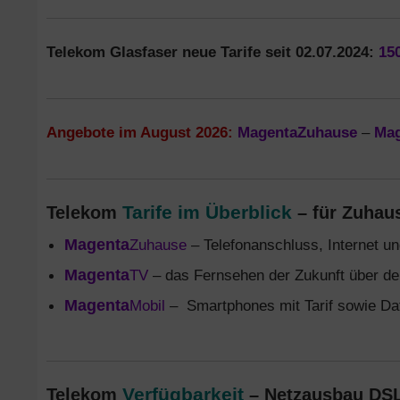
Telekom Glasfaser neue Tarife seit 02.07.2024:
15
Angebote im August 2026:
MagentaZuhause
–
Ma
Tarife im Überblick
Telekom
– für Zuhau
Magenta
Zuhause
– Telefonanschluss, Internet 
Magenta
TV
– das Fernsehen der Zukunft über d
Magenta
Mobil
– Smartphones mit Tarif sowie Date
Verfügbarkeit
Telekom
– Netzausbau DSL