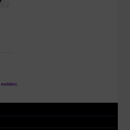
r melden
).