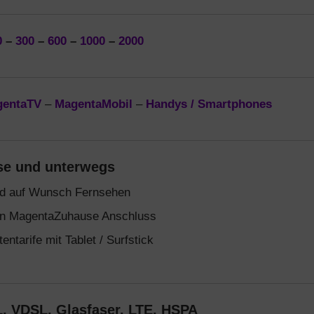
0
–
300
–
600
–
1000
–
2000
gentaTV
–
MagentaMobil
–
Handys / Smartphones
se und unterwegs
und auf Wunsch Fernsehen
en MagentaZuhause Anschluss
ntarife mit Tablet / Surfstick
, VDSL, Glasfaser, LTE, HSPA