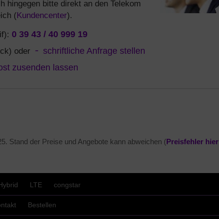
h hingegen bitte direkt an den Telekom
ich (
Kundencenter
).
if):
0 39 43 / 40 999 19
ück) oder
schriftliche Anfrage stellen
ost zusenden lassen
25
. Stand der Preise und Angebote kann abweichen (
Preisfehler hie
Hybrid
LTE
congstar
ntakt
Bestellen