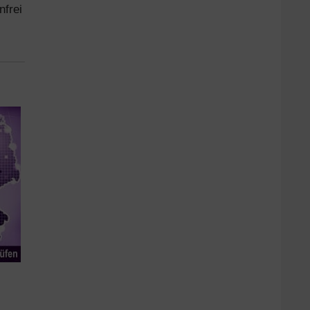
nfrei