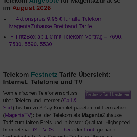
Angebote
Telekom
für MagentaZuhause
August 2026
im
Aktionspreis 9,95 € für alle Telekom
MagentaZuhause Breitband Tarife
FritzBox ab 1 € mit Telekom Vertrag – 7690,
7530, 5590, 5530
Telekom
Festnetz
Tarife Übersicht:
Internet, Telefonie und TV
Vom einfachen Telefonanschluss
über Telefon und Internet (
Call &
Surf
) bis hin zu 3Play Komplettpaketen mit Fernsehen
(
MagentaTV
): bei der Telekom als
Magenta
Zuhause
Tarif zum fairen Preis und in bester Qualität. Highspeed
Internet via
DSL
,
VDSL
,
Fiber
oder
Funk
(je nach