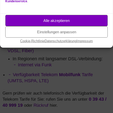
Kundenservice
.
Telekom
Mobilfunk
Tarif
entscheiden: Sie surfen fast
überall in Deutschland mit
Alle akzeptieren
Highspeed: per
VDSL
mit bis 250
MBit/s, mit Fiber / Glasfaser bis
Einstellungen anpassen
1.000 MBit/s und per
LTE
mit bis zu 300 MBit/s.
Cookie-Richtlinie
Datenschutzerklärung
Impressum
Verfügbarkeit Telekom
Festnetz
Tarife (DSL,
VDSL, Fiber)
In Regionen mit langsamer DSL-Verbindung:
Internet via Funk
Verfügbarkeit Telekom
Mobilfunk
Tarife
(UMTS, HSPA, LTE)
Gern prüfen wir auch telefonisch die Verfügbarkeit der
Telekom Tarife für Sie: rufen Sie uns an unter
0 39 43 /
40 999 19
oder
Rückruf
hier.