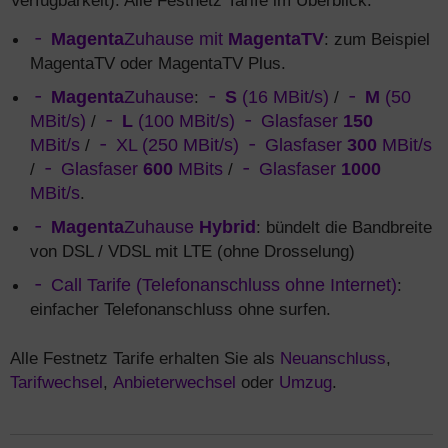
Verfügbarkeit). Alle Festnetz Tarife im Überblick:
Magenta
Zuhause mit
MagentaTV
: zum Beispiel
MagentaTV oder MagentaTV Plus.
Magenta
Zuhause
:
S
(16 MBit/s)
/
M
(50
MBit/s)
/
L
(100 MBit/s)
Glasfaser
150
MBit/s
/
XL (250 MBit/s)
Glasfaser
300
MBit/s
/
Glasfaser
600
MBits
/
Glasfaser
1000
MBit/s
.
Magenta
Zuhause
Hybrid
: bündelt die Bandbreite
von DSL / VDSL mit LTE (ohne Drosselung)
Call Tarife (Telefonanschluss ohne Internet)
:
einfacher Telefonanschluss ohne surfen.
Alle Festnetz Tarife erhalten Sie als
Neuanschluss
,
Tarifwechsel
,
Anbieterwechsel
oder
Umzug
.