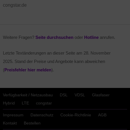
congstar.de
Weitere Fragen?
Seite durchsuchen
oder
Hotline
anrufen.
Letzte Textänderungen an dieser Seite am
28. November
2025
. Stand der Preise und Angebote kann abweichen
(
Preisfehler hier melden
).
Verfügbarkeit / Netzausbau
DSL
VDSL
Glasfaser
Hybrid
LTE
congstar
Impressum
Datenschutz
Cookie-Richtlinie
AGB
Kontakt
Bestellen