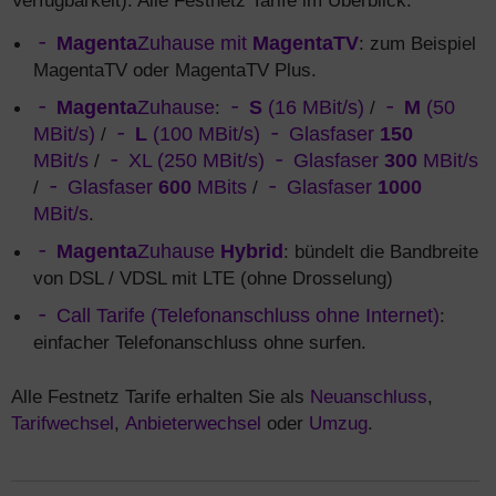
Verfügbarkeit). Alle Festnetz Tarife im Überblick:
Magenta
Zuhause mit
MagentaTV
: zum Beispiel
MagentaTV oder MagentaTV Plus.
Magenta
Zuhause
:
S
(16 MBit/s)
/
M
(50
MBit/s)
/
L
(100 MBit/s)
Glasfaser
150
MBit/s
/
XL (250 MBit/s)
Glasfaser
300
MBit/s
/
Glasfaser
600
MBits
/
Glasfaser
1000
MBit/s
.
Magenta
Zuhause
Hybrid
: bündelt die Bandbreite
von DSL / VDSL mit LTE (ohne Drosselung)
Call Tarife (Telefonanschluss ohne Internet)
:
einfacher Telefonanschluss ohne surfen.
Alle Festnetz Tarife erhalten Sie als
Neuanschluss
,
Tarifwechsel
,
Anbieterwechsel
oder
Umzug
.