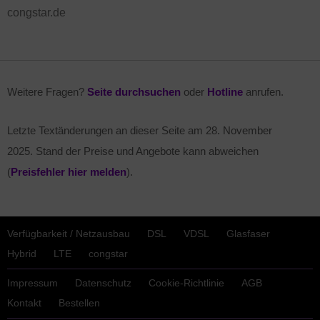
congstar.de
Weitere Fragen?
Seite durchsuchen
oder
Hotline
anrufen.
Letzte Textänderungen an dieser Seite am
28. November
2025
. Stand der Preise und Angebote kann abweichen
(
Preisfehler hier melden
).
Verfügbarkeit / Netzausbau
DSL
VDSL
Glasfaser
Hybrid
LTE
congstar
Impressum
Datenschutz
Cookie-Richtlinie
AGB
Kontakt
Bestellen