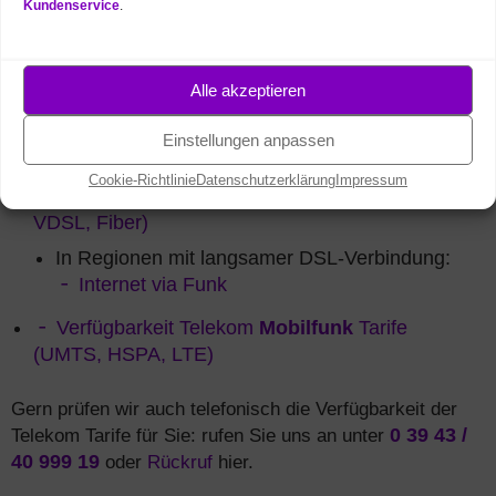
Kundenservice
.
Telekom
Mobilfunk
Tarif
entscheiden: Sie surfen fast
überall in Deutschland mit
Alle akzeptieren
Highspeed: per
VDSL
mit bis 250
MBit/s, mit Fiber / Glasfaser bis
Einstellungen anpassen
1.000 MBit/s und per
LTE
mit bis zu 300 MBit/s.
Cookie-Richtlinie
Datenschutzerklärung
Impressum
Verfügbarkeit Telekom
Festnetz
Tarife (DSL,
VDSL, Fiber)
In Regionen mit langsamer DSL-Verbindung:
Internet via Funk
Verfügbarkeit Telekom
Mobilfunk
Tarife
(UMTS, HSPA, LTE)
Gern prüfen wir auch telefonisch die Verfügbarkeit der
Telekom Tarife für Sie: rufen Sie uns an unter
0 39 43 /
40 999 19
oder
Rückruf
hier.