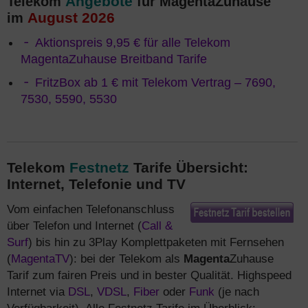
Angebote
Telekom
für MagentaZuhause
August 2026
im
Aktionspreis 9,95 € für alle Telekom
MagentaZuhause Breitband Tarife
FritzBox ab 1 € mit Telekom Vertrag – 7690,
7530, 5590, 5530
Telekom
Festnetz
Tarife Übersicht:
Internet, Telefonie und TV
Vom einfachen Telefonanschluss
über Telefon und Internet (
Call &
Surf
) bis hin zu 3Play Komplettpaketen mit Fernsehen
(
MagentaTV
): bei der Telekom als
Magenta
Zuhause
Tarif zum fairen Preis und in bester Qualität. Highspeed
Internet via
DSL
,
VDSL
,
Fiber
oder
Funk
(je nach