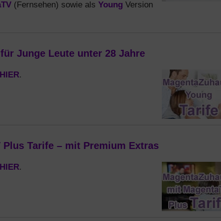
aTV
Young
(Fernsehen) sowie als
Version
ür Junge Leute unter 28 Jahre
HIER
.
lus Tarife – mit Premium Extras
HIER
.