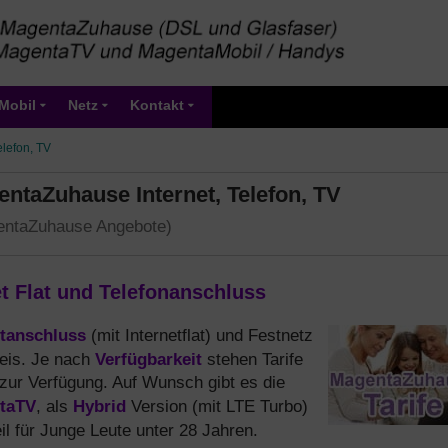
Mobil
Netz
Kontakt
elefon, TV
entaZuhause Internet, Telefon, TV
gentaZuhause Angebote)
t Flat und Telefonanschluss
etanschluss
(mit Internetflat) und Festnetz
Verfügbarkeit
reis. Je nach
stehen Tarife
 zur Verfügung. Auf Wunsch gibt es die
taTV
Hybrid
, als
Version (mit LTE Turbo)
il für Junge Leute unter 28 Jahren.