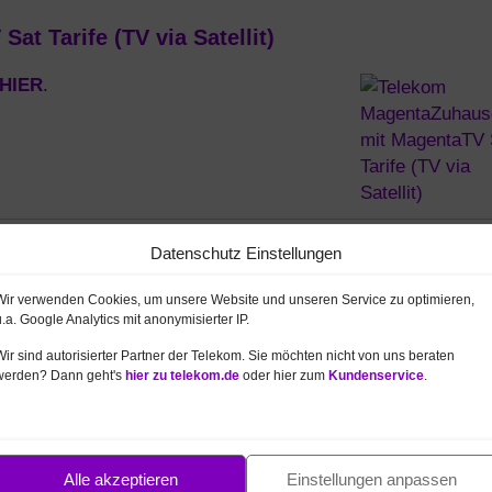
t Tarife (TV via Satellit)
HIER
.
Datenschutz Einstellungen
ntaTV Tarife für Junge Leute
Wir verwenden Cookies, um unsere Website und unseren Service zu optimieren,
HIER
.
u.a. Google Analytics mit anonymisierter IP.
Wir sind autorisierter Partner der Telekom. Sie möchten nicht von uns beraten
werden? Dann geht's
hier zu telekom.de
oder hier zum
Kundenservice
.
Alle akzeptieren
Einstellungen anpassen