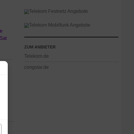
ZUM ANBIETER
Telekom.de
congstar.de