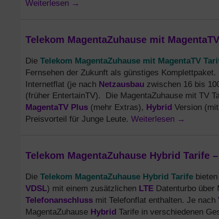
Weiterlesen
→
Telekom MagentaZuhause mit MagentaTV Ta
Telekom MagentaZuhause mit MagentaTV Tari
Die
Fernsehen der Zukunft als günstiges Komplettpaket.
Netzausbau
Internetflat (je nach
zwischen 16 bis 100
(früher EntertainTV). Die MagentaZuhause mit TV Ta
MagentaTV Plus
Hybrid
(mehr Extras),
Version (mit
Weiterlesen
→
Preisvorteil für Junge Leute.
Telekom MagentaZuhause Hybrid Tarife –
Telekom MagentaZuhause Hybrid Tarife
Die
bieten 
VDSL
LTE
) mit einem zusätzlichen
Datenturbo über M
Telefonanschluss
mit Telefonflat enthalten. Je nach
Hybrid
MagentaZuhause
Tarife in verschiedenen Ges