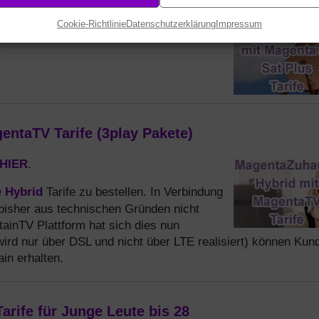
Sat Plus Tarife (Premium TV)
Cookie-Richtlinie
Datenschutzerklärung
Impressum
HIER
.
ntaTV Tarife (3play Pakete)
HIER
.
e
Hybrid
Tarife zu bestellen. In Verbindung
isher aus technischen Gründen nicht
tainTV Plattform hat sich dies nun
ird nur über DSL und nicht über LTE realisiert) können Kun
in erhalten.
rife für Junge Leute bis 28