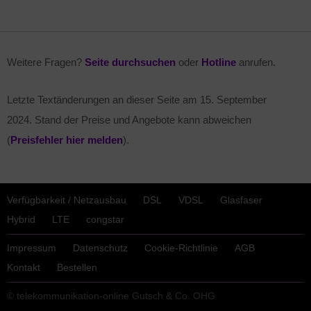
Weitere Fragen?
Seite durchsuchen
oder
Hotline
anrufen.
Letzte Textänderungen an dieser Seite am
15. September
2024
. Stand der Preise und Angebote kann abweichen
(
Preisfehler hier melden
).
Verfügbarkeit / Netzausbau
DSL
VDSL
Glasfaser
Hybrid
LTE
congstar
Impressum
Datenschutz
Cookie-Richtlinie
AGB
Kontakt
Bestellen
© telekommunikation-online Gutsch & Co. OHG