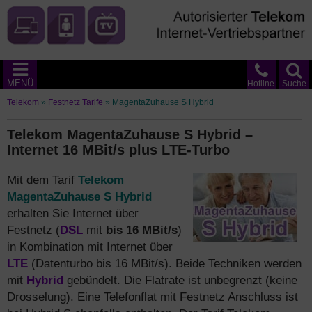
MENÜ
Hotline
Suche
Telekom
»
Festnetz Tarife
»
MagentaZuhause S Hybrid
Telekom MagentaZuhause S Hybrid –
Internet 16 MBit/s plus LTE-Turbo
Mit dem Tarif
Telekom
MagentaZuhause S Hybrid
erhalten Sie Internet über
Festnetz (
DSL
mit
bis 16 MBit/s
)
in Kombination mit Internet über
LTE
(Datenturbo bis 16 MBit/s). Beide Techniken werden
mit
Hybrid
gebündelt. Die Flatrate ist unbegrenzt (keine
Drosselung). Eine Telefonflat mit Festnetz Anschluss ist