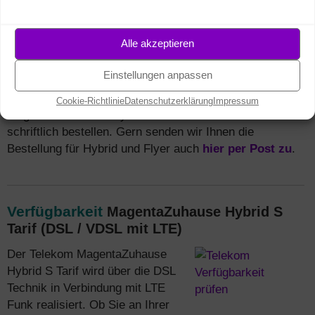
(
Rückruf hier
) beauftragen. Gern beraten wir Sie zu
Angeboten und Tarifen.
Alle akzeptieren
Einstellungen anpassen
Mit unserem
PDF
Bestellformular
können Sie den
Cookie-Richtlinie
Datenschutzerklärung
Impressum
MagentaZuhause S Hybrid Tarif der Telekom auch
schriftlich bestellen. Gern senden wir Ihnen die
Bestellung für Hybrid und Flyer auch
hier per Post zu
.
Verfügbarkeit
MagentaZuhause Hybrid S
Tarif (DSL / VDSL mit LTE)
Der Telekom MagentaZuhause
Hybrid S Tarif wird über die DSL
Technik in Verbindung mit LTE
Funk realisiert. Ob Sie an Ihrer