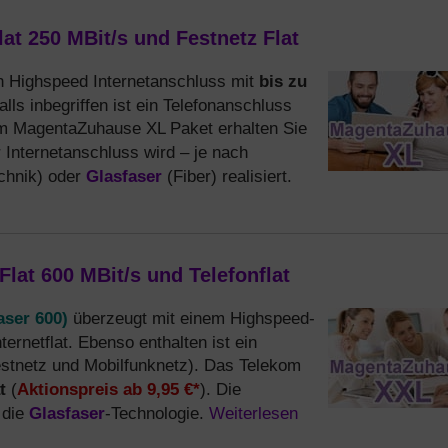
at 250 MBit/s und Festnetz Flat
bis zu
en Highspeed Internetanschluss mit
alls inbegriffen ist ein Telefonanschluss
kom MagentaZuhause XL Paket erhalten Sie
r Internetanschluss wird – je nach
Glasfaser
chnik) oder
(Fiber) realisiert.
lat 600 MBit/s und Telefonflat
aser 600)
überzeugt mit einem Highspeed-
ternetflat. Ebenso enthalten ist ein
Festnetz und Mobilfunknetz). Das Telekom
t
Aktionspreis ab 9,95 €*
(
). Die
Glasfaser
Weiterlesen
 die
-Technologie.