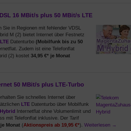
DSL 16 MBit/s plus 50 MBit/s LTE
n Sie in Regionen mit fehlender VDSL
rid M (2) bietet Internet über Festnetz
LTE
(Mobilfunk bis zu 50
Datenturbo
ernetflat. Zudem ist eine Telefonflat
34,95 €* je Monat
id (2) kostet
rnet 50 MBit/s plus LTE-Turbo
erhalten Sie schnelles Internet über
LTE
sätzlichen
Datenturbo über Mobilfunk
Hybrid
Internetflat ohne Volumenlimit und
 mit Telefonflat inklusive. Der Tarif
 je Monat
Aktionspreis ab 19,95 €*
Weiterlesen
→
(
).