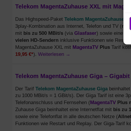
Telekom MagentaZuhause XXL mit Magent
Telekom MagentaZuhause X
Das Highspeed-Paket
mit 
3play-Kombination aus Internet, Telefon und TV (
bis zu 500 MBit/s
Glasfaser
mit
(via
) sowie eine Tel
vielen HD-Sendern
inklusive Funktionen wie Restar
MagentaTV
Plus
MagentaZuhause XXL mit
Tarif kos
19,95 €*
Weiterlesen
→
).
Telekom MagentaZuhause Giga – Gigabit I
Telekom MagentaZuhause Giga
Der Tarif
beinhalte
zu 1000 MBit/s = 1 GBit/s). Der Giga Tarif ist eine 
MagentaTV
Plus m
Telefonanschluss und Fernsehen (
bis zu 
Zuhause Giga beinhaltet eine Internetflat mit
Allnet
sowie eine Telefonflat in alle deutschen Netze (
Funktionen wie Restart und Replay. Der Giga-Tarif k