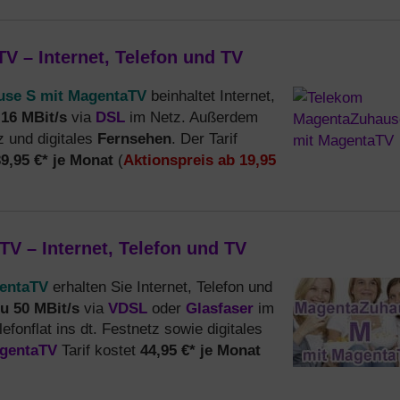
 – Internet, Telefon und TV
use S mit MagentaTV
beinhaltet Internet,
 16 MBit/s
DSL
via
im Netz. Außerdem
Fernsehen
z und digitales
. Der Tarif
9,95 €* je Monat
Aktionspreis ab 19,95
(
 – Internet, Telefon und TV
gentaTV
erhalten Sie Internet, Telefon und
zu 50 MBit/s
VDSL
Glasfaser
via
oder
im
efonflat ins dt. Festnetz sowie digitales
gentaTV
44,95 €* je Monat
Tarif kostet