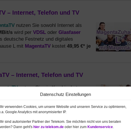
 – Internet, Telefon und TV
entaTV
nutzen Sie sowohl Internet als
MBit/s
VDSL
Glasfaser
wird per
oder
das deutsche Festnetz und digitales
MagentaTV
49,95 €* je
hause L mit
kostet
V – Internet, Telefon und TV
agentaTV
nutzen Sie ein Kombipaket
bis zu 250 MBit/s
netflat surfen Sie mit
Datenschutz Einstellungen
via
st eine Telefonflat in das deutsche
Wir verwenden Cookies, um unsere Website und unseren Service zu optimieren,
MagentaTV
MagentaZuhause XL mit
kostet
u.a. Google Analytics mit anonymisierter IP.
erlesen
→
Wir sind autorisierter Partner der Telekom. Sie möchten nicht von uns beraten
werden? Dann geht's
hier zu telekom.de
oder hier zum
Kundenservice
.