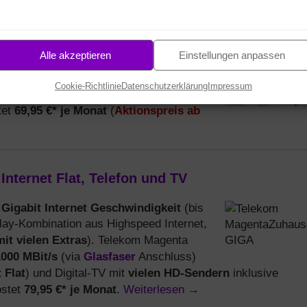
aTV Plus – Kombipaket (3play)
XL mit MagentaTV Plus
beinhaltet eine
Alle akzeptieren
Einstellungen anpassen
vielen Extras
). Sie nutzen eine Internetflat
efonflat ins dt. Festnetz und Digital-TV mit
Cookie-Richtlinie
Datenschutzerklärung
Impressum
t und Replay. Der Telekom
69,95 €* je Monat
Aktionspreis ab
tet
(
nternet Flat, Telefon und TV
Gigabit Internet Geschwindigkeit
t
(bis
3play-Kombination aus Highspeed Internet,
it vielen Extras
). Telekom Magenta
1000 MBit/s
Glasfaser
(via
Anschluss)
 Flat
vielen HD-Sendern
) und Digital-TV mit
inklusive
79,95 €* je Monat
Weiterlesen
→
ostet
.