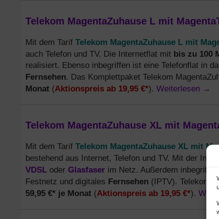
Telekom MagentaZuhause L mit MagentaTV
Telekom MagentaZuhause L mit Mag
Mit dem Tarif
bis zu 100 
auch Telefon und TV. Die Internetflat mit
realisiert. Ebenso inbegriffen ist eine Telefonflat in 
Fernsehen
. Das Komplettpaket Telekom MagentaZu
Monat
Aktionspreis ab 19,95 €*
Weiterlesen
→
(
).
Telekom MagentaZuhause XL mit MagentaT
Telekom MagentaZuhause XL mit M
Mit dem Tarif
bestehend aus Internet, Telefon und TV. Mit der Inter
VDSL
Glasfaser
oder
im Netz. Außerdem inbegriffen i
Fernsehen
Festnetz und digitales
(IPTV). Telekom 
59,95 €* je Monat
Aktionspreis ab 19,95 €*
Weit
(
).