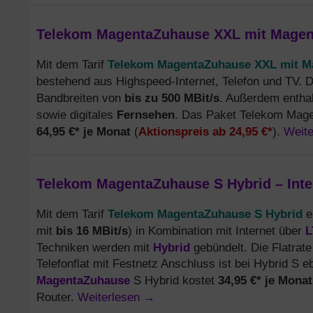
Telekom MagentaZuhause XXL mit Magenta
Telekom MagentaZuhause XXL mit 
Mit dem Tarif
bestehend aus Highspeed-Internet, Telefon und TV. Di
bis zu 500 MBit/s
Bandbreiten von
. Außerdem enthalt
Fernsehen
sowie digitales
. Das Paket Telekom Mag
64,95 €* je Monat
Aktionspreis ab 24,95 €*
Weit
(
).
Telekom MagentaZuhause S Hybrid – Inter
Telekom MagentaZuhause S Hybrid
Mit dem Tarif
er
bis 16 MBit/s
L
mit
) in Kombination mit Internet über
Hybrid
Techniken werden mit
gebündelt. Die Flatrate
Telefonflat mit Festnetz Anschluss ist bei Hybrid S e
MagentaZuhause
34,95 €* je Monat
S Hybrid kostet
Weiterlesen
→
Router.