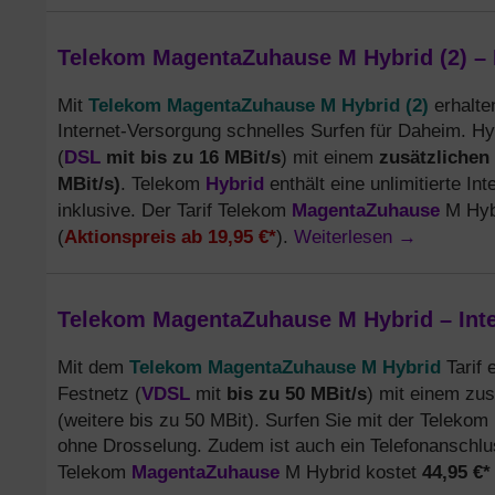
Telekom MagentaZuhause M Hybrid (2) – 
Telekom MagentaZuhause M Hybrid (2)
Mit
erhalte
Internet-Versorgung schnelles Surfen für Daheim. Hyb
DSL
mit bis zu 16 MBit/s
zusätzlichen
(
) mit einem
MBit/s)
Hybrid
. Telekom
enthält eine unlimitierte Int
MagentaZuhause
inklusive. Der Tarif Telekom
M Hybr
Aktionspreis ab 19,95 €*
Weiterlesen
→
(
).
Telekom MagentaZuhause M Hybrid – Inte
Telekom MagentaZuhause M Hybrid
Mit dem
Tarif 
VDSL
bis zu 50 MBit/s
Festnetz (
mit
) mit einem zu
(weitere bis zu 50 MBit). Surfen Sie mit der Telekom
ohne Drosselung. Zudem ist auch ein Telefonanschluss
MagentaZuhause
44,95 €*
Telekom
M Hybrid kostet