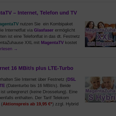
TV – Internet, Telefon und TV
MagentaTV
nutzen Sie ein Kombipaket
Glasfaser
e Internetflat via
ermöglicht
en ist eine Telefonflat in das dt. Festnetz
MagentaTV
entaZuhause XXL mit
kostet
erlesen
→
net 16 MBit/s plus LTE-Turbo
DSL
halten Sie Internet über Festnetz (
TE
(Datenturbo bis 16 MBit/s). Beide
 ist unbegrenzt (keine Drosselung). Eine
benfalls enthalten. Der Tarif Telekom
Aktionspreis ab 19,95 €*
(
) zzgl. Hybrid