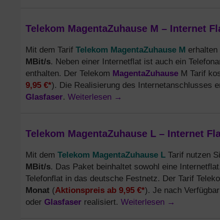
Telekom MagentaZuhause M – Internet Fla
Telekom MagentaZuhause M
Mit dem Tarif
erhalten
MBit/s
. Neben einer Internetflat ist auch ein Telefon
MagentaZuhause
enthalten. Der Telekom
M Tarif ko
9,95 €*
). Die Realisierung des Internetanschlusses er
Glasfaser
Weiterlesen
→
.
Telekom MagentaZuhause L – Internet Flat
Telekom MagentaZuhause L
Mit dem
Tarif nutzen S
MBit/s
. Das Paket beinhaltet sowohl eine Internetfla
Telefonflat in das deutsche Festnetz. Der Tarif Tel
Monat
Aktionspreis ab 9,95 €*
(
). Je nach Verfügbar
Glasfaser
Weiterlesen
→
oder
realisiert.