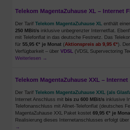
Telekom MagentaZuhause XL – Internet Fl
Telekom MagentaZuhause XL
Der Tarif
enthält ein
250 MBit/s
inklusive unbegrenzter Internetflat. Ebenf
mit Telefonflat in das deutsche Festnetz. Das Tele
55,95 €* je Monat
Aktionspreis ab 9,95 €*
für
(
). De
VDSL
Verfügbarkeit – über
(VDSL Supervectoring Te
Weiterlesen
→
Telekom MagentaZuhause XXL – Internet F
Telekom MagentaZuhause XXL (als Glasf
Der Tarif
bis zu 600 MBit/s
Internet Anschluss mit
inklusive In
Telefonanschluss mit Allnet-Telefonflat (deutsches 
69,95 €* je Mona
MagentaZuhause XXL Paket kostet
Realisierung dieses Internetanschlusses erfolgt über
→