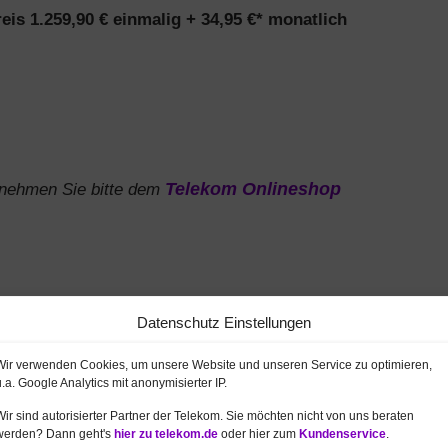
eis 1.259,90 € einmalig + 34,95 €* monatlich
ntnehmen Sie bitte dem
Telekom Onlineshop
gs inklusive Apple iPhone 16 Pro Max beträgt 24 Monate.
Im
its der Anschlusspreis 39,95 € enthalten. Kosten Handy und Ta
ohne Gewähr – es gelten die Preise im Telekom Onlineshop bei
 unabhängigen Hotline.
Datenschutz Einstellungen
(Allnet Flat im Telekom Netz)
Wir verwenden Cookies, um unsere Website und unseren Service zu optimieren,
x (aber auch die Pro Modelle) günstig mit einer
u.a. Google Analytics mit anonymisierter IP.
mit 5G-Netz).
Details
Wir sind autorisierter Partner der Telekom. Sie möchten nicht von uns beraten
werden? Dann geht's
hier zu telekom.de
oder hier zum
Kundenservice
.