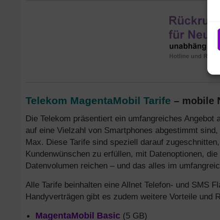
Telekom MagentaMobil Tarife
– mobile 
Die Telekom präsentiert ein umfangreiches Angebot a
auf eine Vielzahl von Smartphones abgestimmt sind, 
Max. Diese Tarife sind speziell darauf zugeschnitten,
Kundenwünschen zu erfüllen, mit Datenoptionen, die
Datenvolumen reichen – und das alles im umfangrei
Alle Tarife beinhalten eine Allnet Telefon- und SMS F
Handyverträgen gibt es zudem weitere Vorteile und R
MagentaMobil Basic
(5 GB)