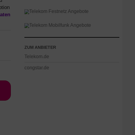
d
ption
aten
ZUM ANBIETER
Telekom.de
congstar.de