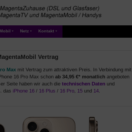
Mobil
Netz
Kontakt
MagentaMobil Vertrag
Pro Max
mit Vertrag zum attraktiven Preis. In Verbindung mit
 iPhone 16 Pro Max schon
ab 34,95 €* monatlich
angeboten
eser Seite haben wir auch die
technischen Daten
und
B. das
iPhone 16
/
16 Plus
/
16 Pro
,
15
und
14
.