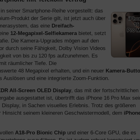
in seiner Smartphone-Reihe vorgestellt: das
m-Produkt der Serie gilt, ist jetzt auch über
amerasystem, das eine
Dreifach-
eine
12-Megapixel-Selfiekamera
bietet, setzt
rafie. Die Kamera-Upgrades mögen auf den
vor durch seine Fähigkeit, Dolby Vision Videos
igkeit von bis zu 120 fps aufzunehmen. Es
it räumlicher Tiefe. Die
swerte 48 Megapixel erhalten, und ein neuer
Kamera-Butt
s Auslösen und eine integrierte Zoom-Funktion.
 XDR All-Screen OLED Display
, das mit der fortschrittlichen
rgabe ausgestattet ist, übertrifft das iPhone 16 Pro Max se
Display, in Sachen visuelles Erlebnis. Trotz des größeren
er Hinsicht seinem kleineren Geschwistermodell, dem
iPhone
tvollen
A18-Pro Bionic Chip
und einer 6-Core GPU, die es