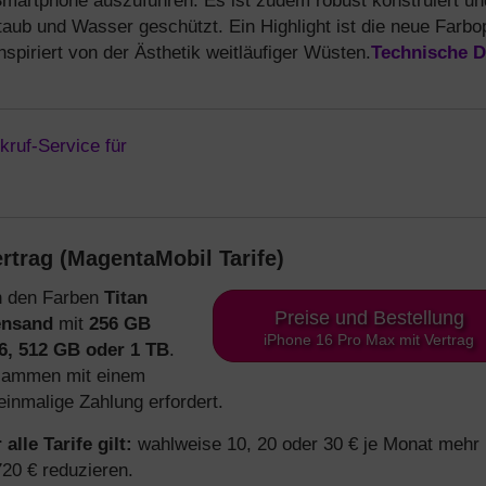
martphone auszuführen. Es ist zudem robust konstruiert un
taub und Wasser geschützt. Ein Highlight ist die neue Farbo
nspiriert von der Ästhetik weitläufiger Wüsten.
Technische D
rtrag (MagentaMobil Tarife)
in den Farben
Titan
Preise und Bestellung
ensand
mit
256 GB
iPhone 16 Pro Max mit Vertrag
6, 512 GB oder 1 TB
.
usammen mit einem
einmalige Zahlung erfordert.
 alle Tarife gilt:
wahlweise 10, 20 oder 30 € je Monat mehr
720 € reduzieren.