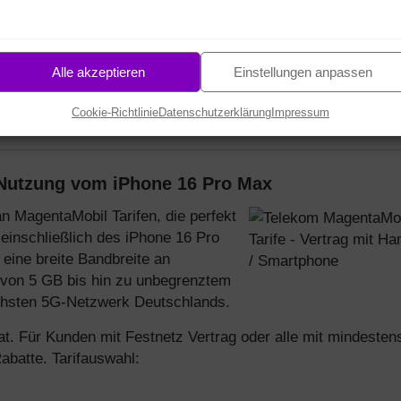
Alle akzeptieren
Einstellungen anpassen
Cookie-Richtlinie
Datenschutzerklärung
Impressum
Nutzung vom iPhone 16 Pro Max
n MagentaMobil Tarifen, die perfekt
einschließlich des iPhone 16 Pro
 eine breite Bandbreite an
 von 5 GB bis hin zu unbegrenztem
chsten 5G-Netzwerk Deutschlands.
lat. Für Kunden mit Festnetz Vertrag oder alle mit mindesten
abatte. Tarifauswahl: