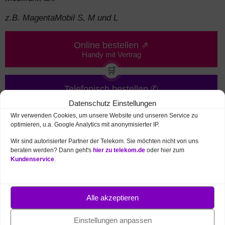
z.B. MagentaMobil S, M und L
Online bestellen ⇗
Handy mit Vertrag
🛒
Telefonisch bestellen ✆
Hotline und Rückruf-Service
Datenschutz Einstellungen
Wir verwenden Cookies, um unsere Website und unseren Service zu
optimieren, u.a. Google Analytics mit anonymisierter IP.
Wir sind autorisierter Partner der Telekom. Sie möchten nicht von uns
Technische Daten
Apple iPhone SE (2022)
beraten werden? Dann geht's
hier zu telekom.de
oder hier zum
Kundenservice
.
– günstig mit Telekom Vertrag
Die technischen Daten vom Handy Apple iPhone SE der
dritten Generation finden Sie nachstehend:
Alle akzeptieren
➥ Display
Einstellungen anpassen