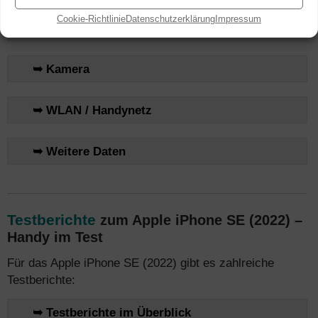
Cookie-Richtlinie
Datenschutzerklärung
Impressum
➥ Leistung
➥ Kamera
➥ WLAN / Handynetz
➥ Weitere Daten
Testberichte
zum Apple iPhone SE (2022) –
Handy im Test
Für das Apple iPhone SE (2022) gibt es zahlreiche
Testberichte:
➥ Testberichte im Überblick