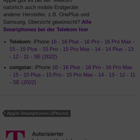
Apple gibt es bei der Telekom
natürlich auch mobile Endgeräte
anderer Hersteller, z.B. OnePlus und
Alle
Samsung. Übersicht gewünscht?
Smartphones bei der Telekom hier
Telekom:
iPhone
16
-
16 Plus
-
16 Pro
-
16 Pro Max
-
15
-
15 Plus
-
15 Pro
-
15 Pro Max
-
14
-
14 Plus
-
13
-
12
-
11
-
SE (2022)
congstar:
iPhone
16
-
16 Plus
-
16 Pro
-
16 Pro Max
-
15
-
15 Plus
-
15 Pro
-
15 Pro Max
-
14
-
13
-
12
-
11
-
SE (2022)
Apple Smartphones (iPhone)