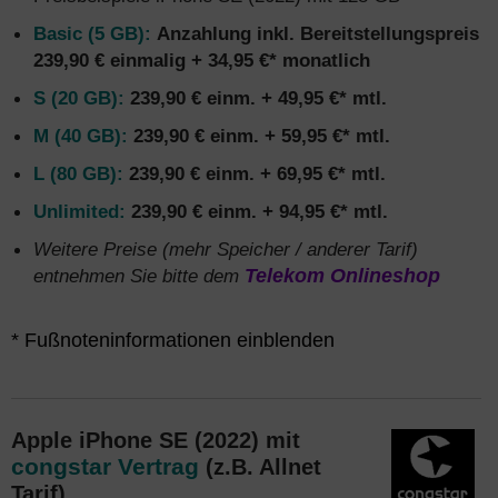
Basic (5 GB):
Anzahlung inkl. Bereitstellungspreis
239,90 € einmalig + 34,95 €* monatlich
S (20 GB):
239,90 €
einm. + 49,95 €* mtl.
M (40 GB):
239,90 €
einm. + 59,95 €* mtl.
L (80 GB):
239,90 €
einm. + 69,95 €* mtl.
Unlimited:
239,90 €
einm. + 94,95 €* mtl.
Weitere Preise (mehr Speicher / anderer Tarif)
entnehmen Sie bitte dem
Telekom Onlineshop
*
Die Vertragslaufzeit des Telekom MagentaMobil Vertrags
* Fußnoteninformationen einblenden
inklusive Apple iPhone SE (2022 / 3. Gen) beträgt 24
Monate.
Alle Preise des Apple Handys zzgl. Anschlusspreis
39,95 €. Kosten Smartphone und Tarife sind Stand
Apple iPhone SE (2022) mit
13.09.2024. Alle Angaben auf dieser Seite ohne Gewähr –
congstar Vertrag
(z.B. Allnet
es gelten die Preise im Telekom Shop online beim
Tarif)
Absenden der Bestellung oder die Angaben an unserer