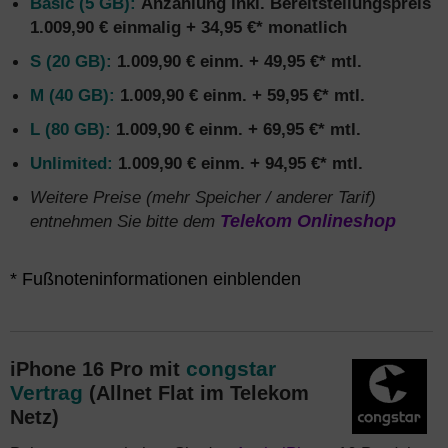
Basic (5 GB):
Anzahlung inkl. Bereitstellungspreis
1.009,90 € einmalig + 34,95 €* monatlich
S (20 GB):
1.009,90 € einm. + 49,95 €* mtl.
M (40 GB):
1.009,90
€ einm. + 59,95 €* mtl.
L (80 GB):
1.009,90
€ einm. + 69,95 €* mtl.
Unlimited:
1.009,90
€ einm. + 94,95 €* mtl.
Weitere Preise (mehr Speicher / anderer Tarif)
entnehmen Sie bitte dem
Telekom Onlineshop
*
Die Vertragslaufzeit des Telekom MagentaMobil Vertrags
* Fußnoteninformationen einblenden
inklusive Apple iPhone 16 Pro beträgt 24 Monate.
Im
Einmalpreis des Apple Smartphones / Zuzahlung ist bereits
der Anschlusspreis 39,95 € enthalten. Kosten Handy und
congstar
iPhone 16 Pro mit
Tarife sind Stand 13.09.2024. Alle Angaben auf dieser Seite
Vertrag
(Allnet Flat im Telekom
ohne Gewähr – es gelten die Preise im Telekom
Netz)
Onlineshop beim Absenden der Bestellung oder die
Angaben an unserer unabhängigen Hotline.