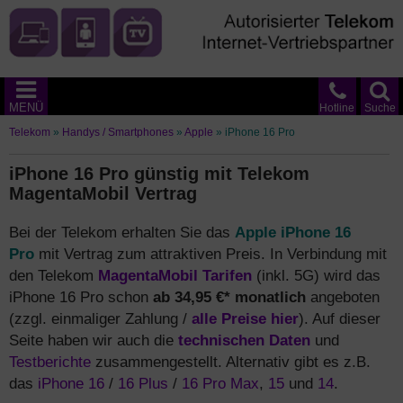
MENÜ
Hotline
Suche
Telekom
»
Handys / Smartphones
»
Apple
»
iPhone 16 Pro
iPhone 16 Pro günstig mit Telekom
MagentaMobil Vertrag
Bei der Telekom erhalten Sie das
Apple iPhone 16
Pro
mit Vertrag zum attraktiven Preis. In Verbindung mit
den Telekom
MagentaMobil Tarifen
(inkl. 5G) wird das
iPhone 16 Pro schon
ab 34,95 €* monatlich
angeboten
(zzgl. einmaliger Zahlung /
alle Preise hier
). Auf dieser
Seite haben wir auch die
technischen Daten
und
Testberichte
zusammengestellt. Alternativ gibt es z.B.
das
iPhone 16
/
16 Plus
/
16 Pro Max
,
15
und
14
.