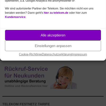
optimieren, u.a. Google Analytics mit anonymisierter IP.
Wir sind autorisierter Partner der Telekom. Sie möchten nicht von uns
beraten werden? Dann geht's
hier zu telekom.de
oder hier zum
Kundenservice
.
NEUE PRODUKTE UND AKTIONEN
Telekom Angebote des Monats
Alle akzeptieren
MagentaTV – beste Unterhaltung
FritzBox ab 1 € – 7690, 7530, 5690, 5530
Einstellungen anpassen
DSL ohne Laufzeit bei congstar
Cookie-Richtlinie
Datenschutzerklärung
Impressum
TELEKOM FESTNETZ TARIFE