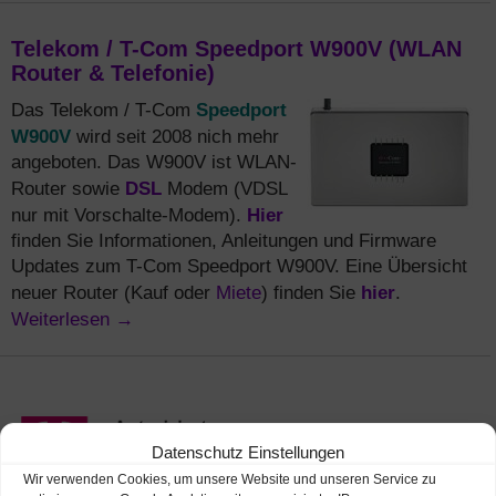
Telekom / T-Com Speedport W900V (WLAN
Router & Telefonie)
Speedport
Das Telekom / T-Com
W900V
wird seit 2008 nich mehr
angeboten. Das W900V ist WLAN-
DSL
Router sowie
Modem (VDSL
Hier
nur mit Vorschalte-Modem).
finden Sie Informationen, Anleitungen und Firmware
Updates zum T-Com Speedport W900V. Eine Übersicht
Miete
hier
neuer Router (Kauf oder
) finden Sie
.
Weiterlesen
→
Datenschutz Einstellungen
Wir verwenden Cookies, um unsere Website und unseren Service zu