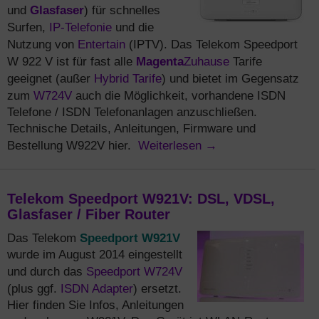
Glasfaser
und
) für schnelles
IP-Telefonie
Surfen,
und die
Entertain
Nutzung von
(IPTV). Das Telekom Speedport
Magenta
Zuhause
W 922 V ist für fast alle
Tarife
Hybrid Tarife
geeignet (außer
) und bietet im Gegensatz
W724V
zum
auch die Möglichkeit, vorhandene ISDN
Telefone / ISDN Telefonanlagen anzuschließen.
Technische Details, Anleitungen, Firmware und
Weiterlesen
→
Bestellung W922V hier.
Telekom Speedport W921V: DSL, VDSL,
Glasfaser / Fiber Router
Speedport W921V
Das Telekom
wurde im August 2014 eingestellt
Speedport W724V
und durch das
ISDN Adapter
(plus ggf.
) ersetzt.
Hier finden Sie Infos, Anleitungen