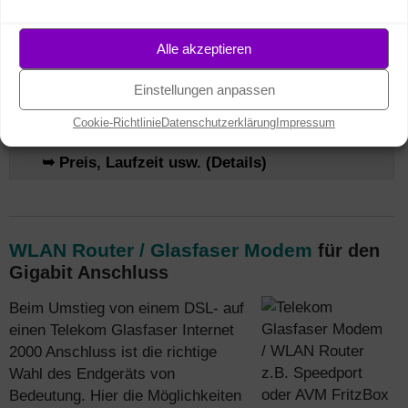
➥ Telefonanschluss (Details)
Alle akzeptieren
➥ Fernsehen / MagentaTV (Details)
Einstellungen anpassen
➥ Netzausbau / Verfügbarkeit (Details)
Cookie-Richtlinie
Datenschutzerklärung
Impressum
➥ Preis, Laufzeit usw. (Details)
WLAN Router / Glasfaser Modem
für den
Gigabit Anschluss
Beim Umstieg von einem DSL- auf
einen Telekom Glasfaser Internet
2000 Anschluss ist die richtige
Wahl des Endgeräts von
Bedeutung. Hier die Möglichkeiten