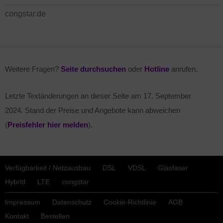
congstar.de
Weitere Fragen?
Seite durchsuchen
oder
Hotline
anrufen.
Letzte Textänderungen an dieser Seite am
17. September
2024
. Stand der Preise und Angebote kann abweichen
(
Preisfehler hier melden
).
Verfügbarkeit / Netzausbau
DSL
VDSL
Glasfaser
Hybrid
LTE
congstar
Impressum
Datenschutz
Cookie-Richtlinie
AGB
Kontakt
Bestellen