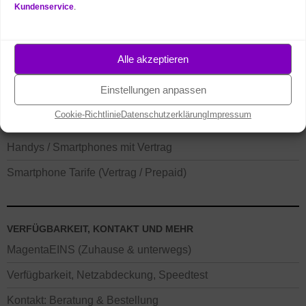
Kundenservice
.
Alle akzeptieren
Einstellungen anpassen
Cookie-Richtlinie
Datenschutzerklärung
Impressum
TELEKOM MOBILFUNK TARIFE
Handys / Smartphones mit Vertrag
Smartphone Tarife (Vertrag / Prepaid)
VERFÜGBARKEIT, KONTAKT UND MEHR
MagentaEINS (Zuhause & unterwegs)
Verfügbarkeit, Netzabdeckung, Speedtest
Kontakt: Beratung & Bestellung