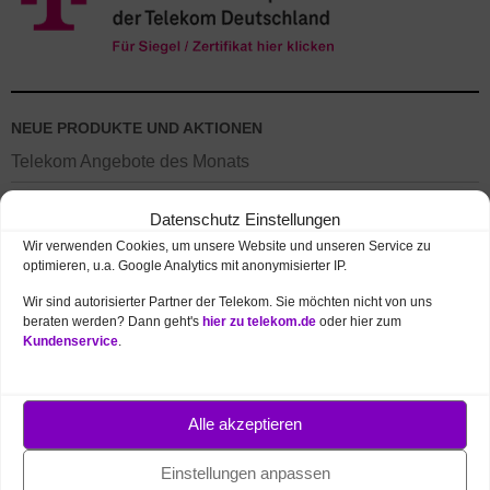
NEUE PRODUKTE UND AKTIONEN
Telekom Angebote des Monats
MagentaTV – beste Unterhaltung
Datenschutz Einstellungen
FritzBox ab 1 € – 7690, 7530, 5690, 5530
Wir verwenden Cookies, um unsere Website und unseren Service zu
optimieren, u.a. Google Analytics mit anonymisierter IP.
DSL ohne Laufzeit bei congstar
Wir sind autorisierter Partner der Telekom. Sie möchten nicht von uns
beraten werden? Dann geht's
hier zu telekom.de
oder hier zum
Kundenservice
.
Alle akzeptieren
Einstellungen anpassen