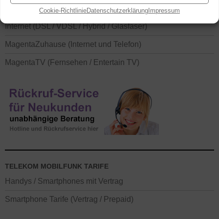
Cookie-Richtlinie
Datenschutzerklärung
Impressum
TELEKOM FESTNETZ TARIFE
Internet (DSL / VDSL / Hybrid / Glasfaser)
MagentaZuhause (Internet und Telefon)
MagentaTV (Fernsehen / Entertain TV)
TELEKOM MOBILFUNK TARIFE
Handys / Smartphones mit Vertrag
Smartphone Tarife (Vertrag / Prepaid)