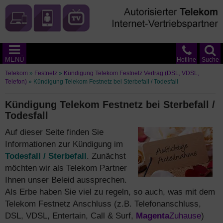
MENÜ
Hotline
Suche
Telekom
»
Festnetz
»
Kündigung Telekom Festnetz Vertrag (DSL, VDSL,
Telefon)
»
Kündigung Telekom Festnetz bei Sterbefall / Todesfall
Kündigung Telekom Festnetz bei Sterbefall /
Todesfall
Auf dieser Seite finden Sie
Informationen zur Kündigung im
Todesfall / Sterbefall
. Zunächst
möchten wir als Telekom Partner
Ihnen unser Beleid aussprechen.
Als Erbe haben Sie viel zu regeln, so auch, was mit dem
Telekom Festnetz Anschluss (z.B. Telefonanschluss,
DSL, VDSL, Entertain, Call & Surf,
Magenta
Zuhause
)