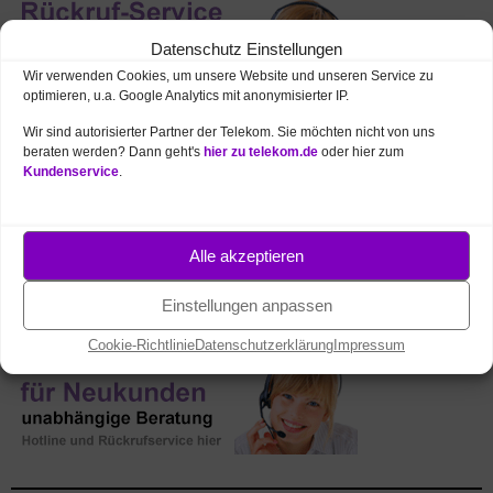
Datenschutz Einstellungen
Wir verwenden Cookies, um unsere Website und unseren Service zu
optimieren, u.a. Google Analytics mit anonymisierter IP.
Wir sind autorisierter Partner der Telekom. Sie möchten nicht von uns
beraten werden? Dann geht's
hier zu telekom.de
oder hier zum
Kundenservice
.
TELEKOM FESTNETZ TARIFE
Internet (DSL / VDSL / Hybrid / Glasfaser)
MagentaZuhause (Internet und Telefon)
Alle akzeptieren
MagentaTV (Fernsehen / Entertain TV)
Einstellungen anpassen
Cookie-Richtlinie
Datenschutzerklärung
Impressum