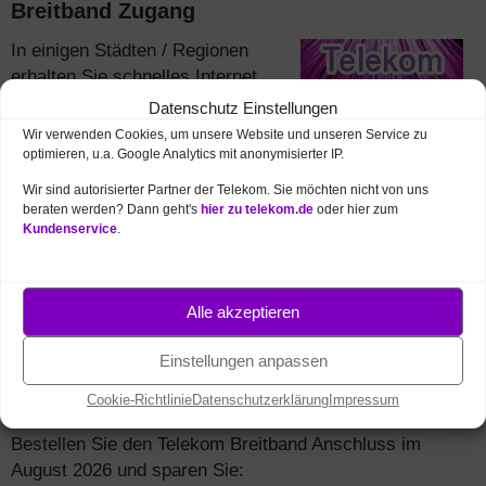
Breitband Zugang
In einigen Städten / Regionen
erhalten Sie schnelles Internet
auch per
Telekom Glasfaser
Datenschutz Einstellungen
(Fiber) Leitung: Breitband mit bis
Wir verwenden Cookies, um unsere Website und unseren Service zu
200 MBit/s.
optimieren, u.a. Google Analytics mit anonymisierter IP.
Wir sind autorisierter Partner der Telekom. Sie möchten nicht von uns
Glasfaser Verfügbarkeit prüfen
beraten werden? Dann geht's
hier zu telekom.de
oder hier zum
Kundenservice
.
Glasfaser Tarife
sowie
Glasfaser Angebote
Tarifberatung
sowie
Bestellung
Alle akzeptieren
Einstellungen anpassen
Breitband Angebote
August 2026
im
–
Cookie-Richtlinie
Datenschutzerklärung
Impressum
jetzt sparen!
Bestellen Sie den Telekom Breitband Anschluss im
August 2026 und sparen Sie: