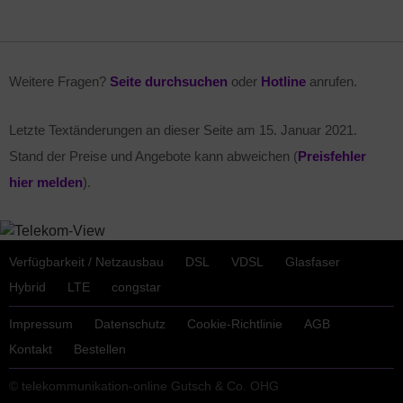
Weitere Fragen?
Seite durchsuchen
oder
Hotline
anrufen.
Letzte Textänderungen an dieser Seite am
15. Januar 2021
.
Stand der Preise und Angebote kann abweichen (
Preisfehler
hier melden
).
Verfügbarkeit / Netzausbau
DSL
VDSL
Glasfaser
Hybrid
LTE
congstar
Impressum
Datenschutz
Cookie-Richtlinie
AGB
Kontakt
Bestellen
© telekommunikation-online Gutsch & Co. OHG