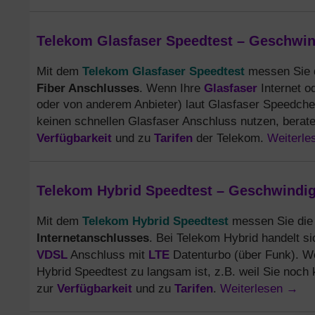
Telekom Glasfaser Speedtest – Geschwind
Telekom Glasfaser Speedtest
Mit dem
messen Sie d
Fiber Anschlusses
Glasfaser
. Wenn Ihre
Internet o
oder von anderem Anbieter) laut Glasfaser Speedchec
keinen schnellen Glasfaser Anschluss nutzen, berate
Verfügbarkeit
Tarifen
Weiterl
und zu
der Telekom.
Telekom Hybrid Speedtest – Geschwindig
Telekom Hybrid Speedtest
Mit dem
messen Sie die 
Internetanschlusses
. Bei Telekom Hybrid handelt s
VDSL
LTE
Anschluss mit
Datenturbo (über Funk). We
Hybrid Speedtest zu langsam ist, z.B. weil Sie noch
Verfügbarkeit
Tarifen
Weiterlesen
→
zur
und zu
.