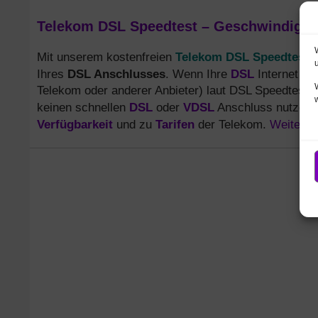
Telekom DSL Speedtest – Geschwindigkei
Telekom DSL Speedtest
Mit unserem kostenfreien
DSL Anschlusses
DSL
Ihres
. Wenn Ihre
Internet od
Telekom oder anderer Anbieter) laut DSL Speedtest P
DSL
VDSL
keinen schnellen
oder
Anschluss nutzen, 
Verfügbarkeit
Tarifen
Weiterl
und zu
der Telekom.