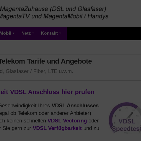
Mobil
Netz
Kontakt
 Telekom Tarife und Angebote
, Glasfaser / Fiber, LTE u.v.m.
it VDSL Anschluss hier prüfen
VDSL Anschlusses
eschwindigkeit Ihres
.
egal ob Telekom oder anderer Anbieter)
VDSL Vectoring
och keinen schnellen
oder
VDSL Verfügbarkeit
r Sie gern zur
und zu