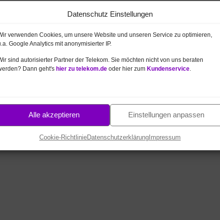
Datenschutz Einstellungen
t DSL Anschluss hier prüfen
Wir verwenden Cookies, um unsere Website und unseren Service zu optimieren,
unten
messen Sie die Geschwindigkeit
u.a. Google Analytics mit anonymisierter IP.
er sonstige Verbindung (egal ob von
Wir sind autorisierter Partner der Telekom. Sie möchten nicht von uns beraten
rüfung zu langsam ist, z.B. weil Sie noch
werden? Dann geht's
hier zu telekom.de
oder hier zum
Kundenservice
.
DSL
beraten wir Sie gern zur
esen
→
Alle akzeptieren
Einstellungen anpassen
Cookie-Richtlinie
Datenschutzerklärung
Impressum