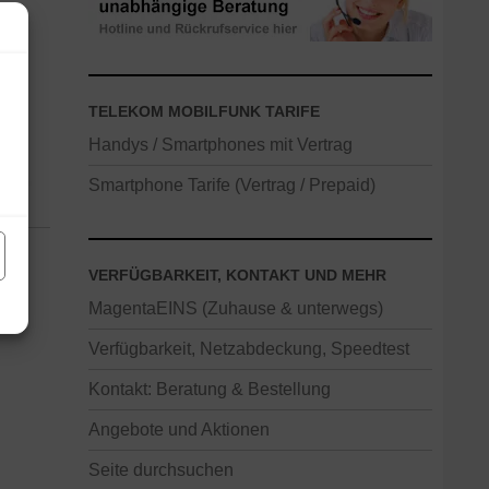
TELEKOM MOBILFUNK TARIFE
Handys / Smartphones mit Vertrag
Smartphone Tarife (Vertrag / Prepaid)
VERFÜGBARKEIT, KONTAKT UND MEHR
MagentaEINS (Zuhause & unterwegs)
Verfügbarkeit, Netzabdeckung, Speedtest
Kontakt: Beratung & Bestellung
Angebote und Aktionen
Seite durchsuchen