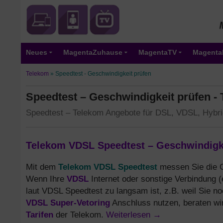
Neues
MagentaZuhause
MagentaTV
Magenta
Telekom
»
Speedtest - Geschwindigkeit prüfen
Speedtest – Geschwindigkeit prüfen -
Speedtest – Telekom Angebote für DSL, VDSL, Hybrid
Telekom VDSL Speedtest – Geschwindigke
Telekom VDSL Speedtest
Mit dem
messen Sie die G
VDSL
Wenn Ihre
Internet oder sonstige Verbindung (
laut VDSL Speedtest zu langsam ist, z.B. weil Sie n
VDSL Super-Vetoring
Anschluss nutzen, beraten wi
Tarifen
Weiterlesen
→
der Telekom.