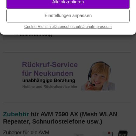
Alle akzeptieren
Einstellungen anpassen
➥ Geräteeigenschaften
Cookie-Richtlinie
Datenschutzerklärung
Impressum
➥ Lieferumfang
Zubehör
für AVM 7590 AX (Mesh WLAN
Repeater, Schnurlostelefone usw.)
Zubehör für die AVM