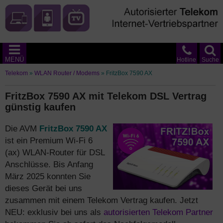
MENÜ
Hotline
Suche
Telekom
»
WLAN Router / Modems
»
FritzBox 7590 AX
FritzBox 7590 AX mit Telekom DSL Vertrag
günstig kaufen
Die AVM
FritzBox 7590 AX
ist ein Premium Wi-Fi 6
(ax) WLAN-Router für DSL
Anschlüsse. Bis Anfang
März 2025 konnten Sie
dieses Gerät bei uns
zusammen mit einem Telekom Vertrag kaufen. Jetzt
NEU: exklusiv bei uns als
autorisierten Telekom Partner