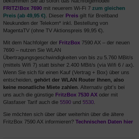
bekommen Sie ab sofort das Nachfolgemodell
FRITZ!Box 7690
mit neuerem Wi-Fi 7
zum gleichen
Preis (ab 49,95 €)
. Dieser
Preis
gilt für Breitband
Neukunden der Telekom* inkl. Bestellung von
MagentaTV (ohne TV Aktionspreis 99,95 €).
Mit dem Nachfolger der
FritzBox
7590 AX – der neuen
7690 – nutzen Sie WLAN
Übertragungsgeschwindigkeiten von bis zu 5.760 MBit/s
(mittels Wifi 7) statt bisher 2.400 MBit/s (via Wifi 6 / ax).
Wenn Sie sich für einen Kauf (Vertrag + Box) über uns
entscheiden,
gehört der WLAN Router Ihnen, also
keine monatliche Miete zahlen
. Alternativ gibt’s bei
uns auch die günstige
FritzBox 7530 AX
oder mit
Glasfaser Tarif auch die
5590
und
5530
.
Sie möchten sich über über weiterhin über die ältere
FritzBox 7590 AX informieren?
Technischen Daten hier