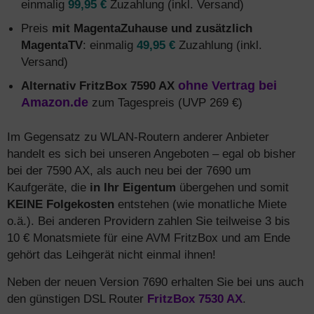
einmalig
99,95 €
Zuzahlung (inkl. Versand)
Preis
mit MagentaZuhause und zusätzlich
MagentaTV
: einmalig
49,95 €
Zuzahlung (inkl.
Versand)
Alternativ FritzBox 7590 AX
ohne Vertrag bei
Amazon.de
zum Tagespreis (UVP 269 €)
Im Gegensatz zu WLAN-Routern anderer Anbieter
handelt es sich bei unseren Angeboten – egal ob bisher
bei der 7590 AX, als auch neu bei der 7690 um
Kaufgeräte, die
in Ihr Eigentum
übergehen und somit
KEINE Folgekosten
entstehen (wie monatliche Miete
o.ä.). Bei anderen Providern zahlen Sie teilweise 3 bis
10 € Monatsmiete für eine AVM FritzBox und am Ende
gehört das Leihgerät nicht einmal ihnen!
Neben der neuen Version 7690 erhalten Sie bei uns auch
den günstigen DSL Router
FritzBox 7530 AX
.