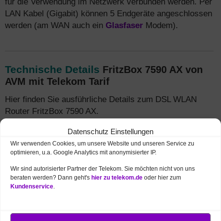
für die Verwendung im Netzwerk verbunden werden. Per
LAN Kabel (Gigabit) können 5 Endgeräte angeschlossen
werden (am WAN auch ein
Glasfaser
Modem).
Technische Details
FritzBox 7590 AX von
AVM mit Telekom Tarif
Hier finden Sie ausführliche Details zum DSL WLAN
Router FritzBox 7590 AX.
Datenschutz Einstellungen
➥ Internet
Wir verwenden Cookies, um unsere Website und unseren Service zu
optimieren, u.a. Google Analytics mit anonymisierter IP.
➥ WLAN
Wir sind autorisierter Partner der Telekom. Sie möchten nicht von uns
beraten werden? Dann geht's
hier zu telekom.de
oder hier zum
Kundenservice
.
➥ Telefonie
➥ Heimnetz