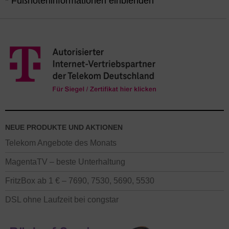
* Fußnoteninformationen einblenden
FritzBox 7590 AX bzw. jetzt mit dem Nachfolgemodell 7690
zum Aktionspreis gilt nur für Telekom Breitband Internet
Neukunden (Neuanschluss oder Wechsel von einem
anderen Internetanbieter), die einen MagentaZuhause Tarif
bestellen und nur für Tarife mit 24 Monaten
Mindestvertragslaufzeit und nicht für die MagentaZuhause
XS oder Start. Das Angebot ist nicht direkt von der
Deutschen Telekom, sondern von uns als autorisiertem
Telekom Partner.
Alle Angaben auf dieser Seite ohne
Gewähr – es gelten die Preise im
Onlineshop
oder die
NEUE PRODUKTE UND AKTIONEN
Infos an unserer
Hotline
.
Telekom Angebote des Monats
MagentaTV – beste Unterhaltung
FritzBox ab 1 € – 7690, 7530, 5690, 5530
DSL ohne Laufzeit bei congstar