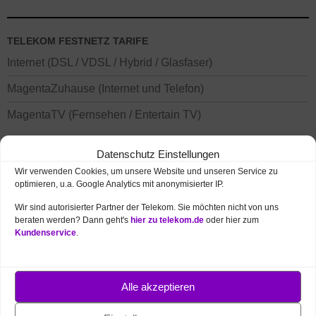
TELEKOM FESTNETZ TARIFE
Internet (DSL / VDSL / Hybrid / Glasfaser)
MagentaZuhause (Internet und Telefon)
MagentaTV (Fernsehen / Entertain TV)
Datenschutz Einstellungen
Wir verwenden Cookies, um unsere Website und unseren Service zu
optimieren, u.a. Google Analytics mit anonymisierter IP.
Wir sind autorisierter Partner der Telekom. Sie möchten nicht von uns
beraten werden? Dann geht's
hier zu telekom.de
oder hier zum
Kundenservice
.
TELEKOM MOBILFUNK TARIFE
Handys / Smartphones mit Vertrag
Alle akzeptieren
Smartphone Tarife (Vertrag / Prepaid)