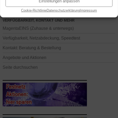
Einstellungen anpassen
Cookie-Richtlinie
Datenschutzerklärung
Impressum
VERFÜGBARKEIT, KONTAKT UND MEHR
MagentaEINS (Zuhause & unterwegs)
Verfügbarkeit, Netzabdeckung, Speedtest
Kontakt: Beratung & Bestellung
Angebote und Aktionen
Seite durchsuchen