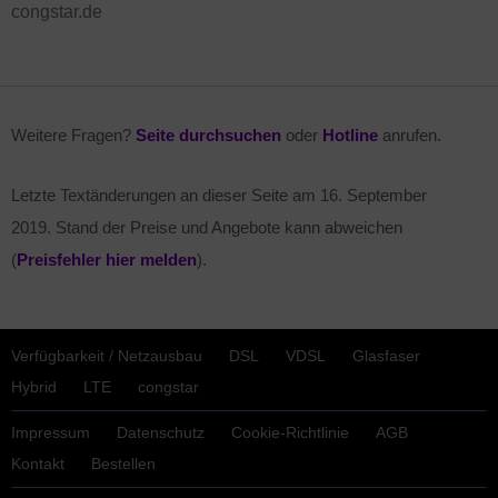
congstar.de
Weitere Fragen?
Seite durchsuchen
oder
Hotline
anrufen.
Letzte Textänderungen an dieser Seite am
16. September
2019
. Stand der Preise und Angebote kann abweichen
(
Preisfehler hier melden
).
Verfügbarkeit / Netzausbau
DSL
VDSL
Glasfaser
Hybrid
LTE
congstar
Impressum
Datenschutz
Cookie-Richtlinie
AGB
Kontakt
Bestellen