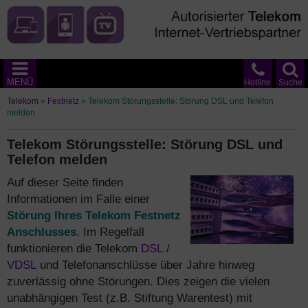
MENÜ
Hotline
Suche
Telekom
»
Festnetz
»
Telekom Störungsstelle: Störung DSL und Telefon
melden
Telekom Störungsstelle: Störung DSL und
Telefon melden
Auf dieser Seite finden
Informationen im Falle einer
Störung Ihres Telekom Festnetz
Anschlusses
. Im Regelfall
funktionieren die Telekom
DSL
/
VDSL
und Telefonanschlüsse über Jahre hinweg
zuverlässig ohne Störungen. Dies zeigen die vielen
unabhängigen Test (z.B. Stiftung Warentest) mit