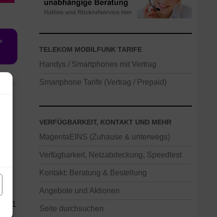
⇗
TELEKOM MOBILFUNK TARIFE
Handys / Smartphones mit Vertrag
Smartphone Tarife (Vertrag / Prepaid)
VERFÜGBARKEIT, KONTAKT UND MEHR
MagentaEINS (Zuhause & unterwegs)
Verfügbarkeit, Netzabdeckung, Speedtest
Kontakt: Beratung & Bestellung
Angebote und Aktionen
29,91
Seite durchsuchen