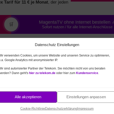
ex Tarif für 11 € je Monat
, der jeden
MagentaTV ohne Internet bestellen 
🛒
Sofort nutzen / für alle Internet-Anschlüsse
Datenschutz Einstellungen
sch 24 Monate je nur 29,91 € mtl.
Wir verwenden Cookies, um unsere Website und unseren Service zu optimieren,
u.a. Google Analytics mit anonymisierter IP.
ekom
ein besonderes Festnetz
agentaZuhause L Tarif mit 100
Wir sind autorisierter Partner der Telekom. Sie möchten nicht von uns beraten
werden? Dann geht's
hier zu telekom.de
oder hier zum
Kundenservice
.
kurze Zeit.
 48,95 € je Monat
.
Dazu gibt es 100
 240 € Cashback
(direkt von der
Alle akzeptieren
Einstellungen anpassen
rchschnitt in den 24 Monaten Mindestvertragslaufzeit nur 
Cookie-Richtlinie
Datenschutzerklärung
Impressum
ier informieren und bestellen