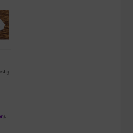
stig.
en
).