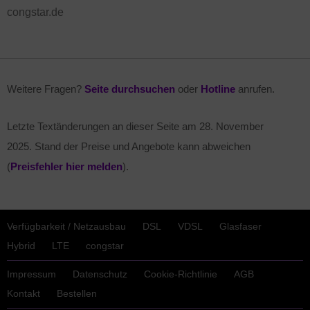
congstar.de
Weitere Fragen?
Seite durchsuchen
oder
Hotline
anrufen.
Letzte Textänderungen an dieser Seite am
28. November
2025
. Stand der Preise und Angebote kann abweichen
(
Preisfehler hier melden
).
Verfügbarkeit / Netzausbau
DSL
VDSL
Glasfaser
Hybrid
LTE
congstar
Impressum
Datenschutz
Cookie-Richtlinie
AGB
Kontakt
Bestellen