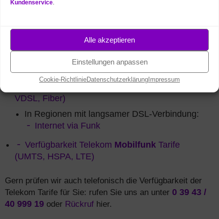
Kundenservice
.
Telekom
Mobilfunk
Tarif
entscheiden: Sie surfen fast
überall in Deutschland mit
Alle akzeptieren
Highspeed: per
VDSL
mit bis 250
MBit/s, mit Fiber / Glasfaser bis
Einstellungen anpassen
1.000 MBit/s und per
LTE
mit bis zu 300 MBit/s.
Cookie-Richtlinie
Datenschutzerklärung
Impressum
Verfügbarkeit Telekom
Festnetz
Tarife (DSL,
VDSL, Fiber)
In Regionen mit langsamer DSL-Verbindung:
Internet via Funk
Verfügbarkeit Telekom
Mobilfunk
Tarife
(UMTS, HSPA, LTE)
Gern prüfen wir auch telefonisch die Verfügbarkeit der
Telekom Tarife für Sie: rufen Sie uns an unter
0 39 43 /
40 999 19
oder
Rückruf
hier.