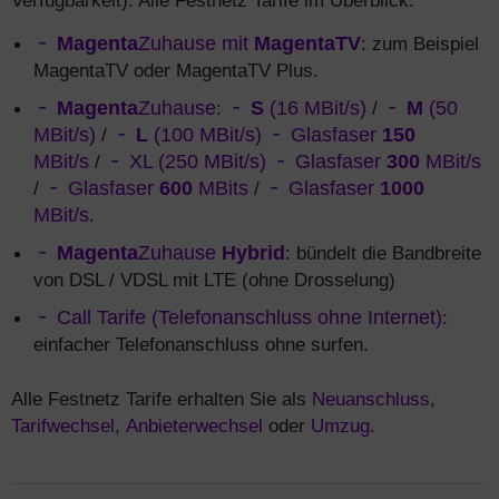
Verfügbarkeit). Alle Festnetz Tarife im Überblick:
Magenta
Zuhause mit
MagentaTV
: zum Beispiel
MagentaTV oder MagentaTV Plus.
Magenta
Zuhause
:
S
(16 MBit/s)
/
M
(50
MBit/s)
/
L
(100 MBit/s)
Glasfaser
150
MBit/s
/
XL (250 MBit/s)
Glasfaser
300
MBit/s
/
Glasfaser
600
MBits
/
Glasfaser
1000
MBit/s
.
Magenta
Zuhause
Hybrid
: bündelt die Bandbreite
von DSL / VDSL mit LTE (ohne Drosselung)
Call Tarife (Telefonanschluss ohne Internet)
:
einfacher Telefonanschluss ohne surfen.
Alle Festnetz Tarife erhalten Sie als
Neuanschluss
,
Tarifwechsel
,
Anbieterwechsel
oder
Umzug
.