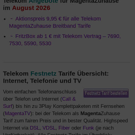
Angebote
Telekom
für MagentaZuhause
August 2026
im
Aktionspreis 9,95 € für alle Telekom
MagentaZuhause Breitband Tarife
FritzBox ab 1 € mit Telekom Vertrag – 7690,
7530, 5590, 5530
Telekom
Festnetz
Tarife Übersicht:
Internet, Telefonie und TV
Vom einfachen Telefonanschluss
über Telefon und Internet (
Call &
Surf
) bis hin zu 3Play Komplettpaketen mit Fernsehen
(
MagentaTV
): bei der Telekom als
Magenta
Zuhause
Tarif zum fairen Preis und in bester Qualität. Highspeed
Internet via
DSL
,
VDSL
,
Fiber
oder
Funk
(je nach